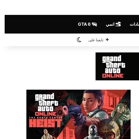
شادات
انمي
GTA 6
الوضع المظلم
تابعنا على