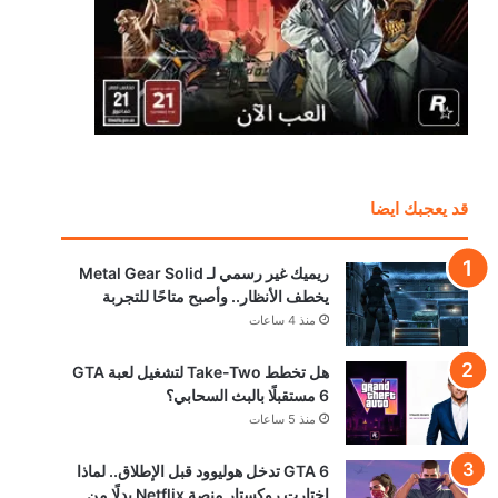
قد يعجبك ايضا
ريميك غير رسمي لـ Metal Gear Solid
يخطف الأنظار.. وأصبح متاحًا للتجربة
منذ 4 ساعات
هل تخطط Take-Two لتشغيل لعبة GTA
6 مستقبلًا بالبث السحابي؟
منذ 5 ساعات
GTA 6 تدخل هوليوود قبل الإطلاق.. لماذا
اختارت روكستار منصة Netflix بدلًا من