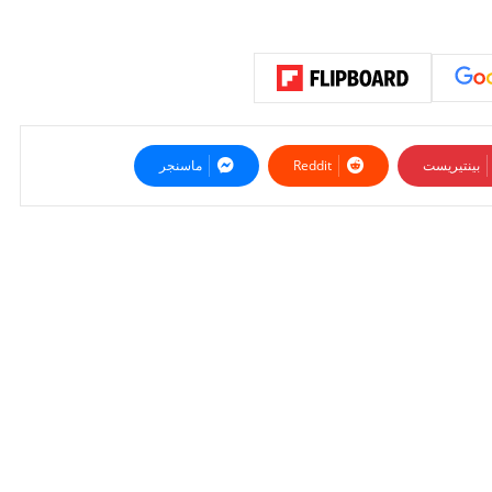
بينتيريست
ماسنجر