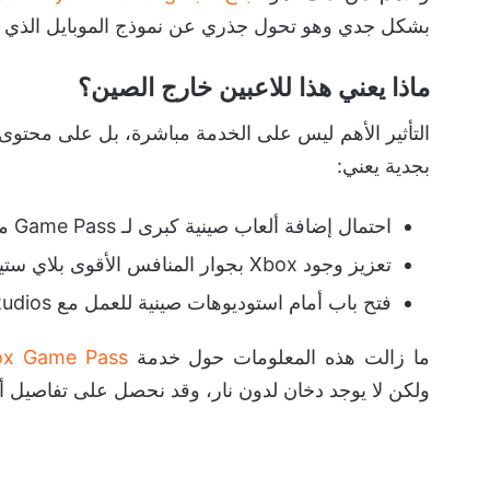
والأهم من ذلك، هو
نجاح لعبة Black Myth: Wukong
بشكل جدي وهو تحول جذري عن نموذج الموبايل الذي ه
ماذا يعني هذا للاعبين خارج الصين؟
بجدية يعني:
احتمال إضافة ألعاب صينية كبرى لـ Game Pass مستقبلاً.
تعزيز وجود Xbox بجوار المنافس الأقوى بلاي ستيشن.
فتح باب أمام استوديوهات صينية للعمل مع Xbox Game Studios.
ما زالت هذه المعلومات حول خدمة
ox Game Pass
ولكن لا يوجد دخان لدون نار، وقد نحصل على تفاصيل أكث