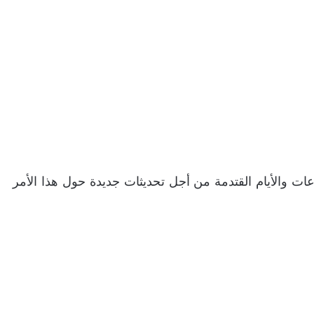
بقوا أعينكم على VGA4A خلال الساعات والأيام القتدمة من أجل تحديثات جديدة حول هذا الأمر