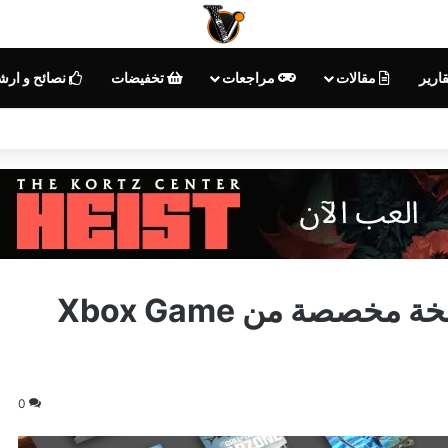
قارير
مقالات
مراجعات
تخفيضات
نصائح و ار
إشاعة: مايكروسوفت تطور نسخة مخصصة من Xbox Game