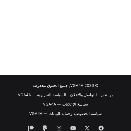
© VGA4A 2026, جميع الحقوق محفوظة
من نحن
للتواصل والاعلان
السياسة التحريرية — VGA4A
سياسة الإعلانات — VGA4A
سياسة الخصوصية وحماية البيانات — VGA4A
فيسبوك
‫X
‫YouTube
انستقرام
‫Patreon