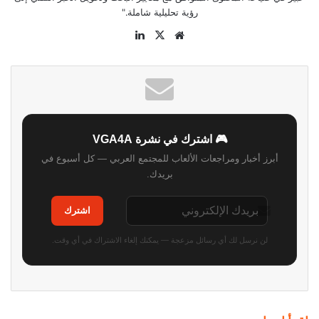
رؤية تحليلية شاملة."
موقع
‫X
لينكدإن
الويب
🎮 اشترك في نشرة VGA4A
أبرز أخبار ومراجعات الألعاب للمجتمع العربي — كل أسبوع في
بريدك.
اشترك
لن نرسل لك أي رسائل مزعجة — يمكنك إلغاء الاشتراك في أي وقت.