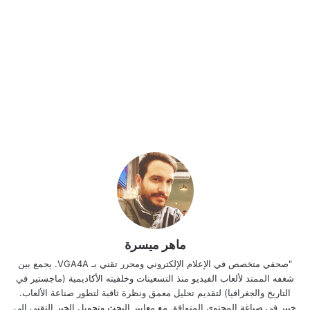
ماهر ميسرة
"صحفي متخصص في الإعلام الإلكتروني ومحرر تقني بـ VGA4A. يجمع بين
شغفه الممتد لألعاب الفيديو منذ التسعينات وخلفيته الأكاديمية (ماجستير في
التاريخ والجغرافيا) لتقديم تحليل معمق ونظرة ثاقبة لتطور صناعة الألعاب.
خبير في صياغة المحتوى المتوافق مع معايير البحث وتحويل الخبر التقني إلى