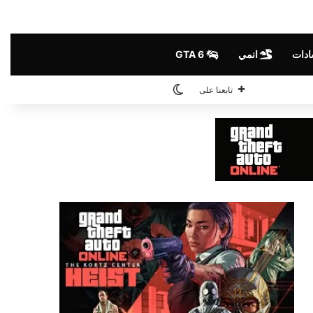
ادات
انمي
GTA 6
الوضع المظلم
تابعنا على