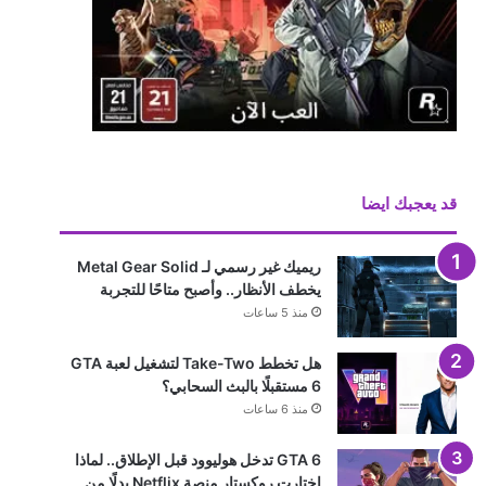
قد يعجبك ايضا
ريميك غير رسمي لـ Metal Gear Solid
يخطف الأنظار.. وأصبح متاحًا للتجربة
منذ 5 ساعات
هل تخطط Take-Two لتشغيل لعبة GTA
6 مستقبلًا بالبث السحابي؟
منذ 6 ساعات
GTA 6 تدخل هوليوود قبل الإطلاق.. لماذا
اختارت روكستار منصة Netflix بدلًا من