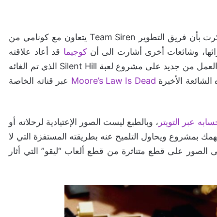
بدايةً ذكرت بأن فريق التطوير Team Siren يتعاون مع كونامي من
زائها، وشائعات أخرى أشارت الى أن
كوجيما
قد أعاد علاقته
مع شركة كونامي من خلال تدخل شركة سوني وتوليه العمل من جديد على مشروع لعبة Silent Hill الذي تم الغائه
Moore’s Law Is Dead
عبر قناته الخاصة
سابه عبر التويتر
، وبالطبع ليست الصور الإعتيادية لرحلاته أو
نهمك بمشروع ويحاول التلميح عنه بطريقته المستفزة التي لا
ى الصور على قطع متناثرة من قطع ألعاب “ليقو” التي أثار