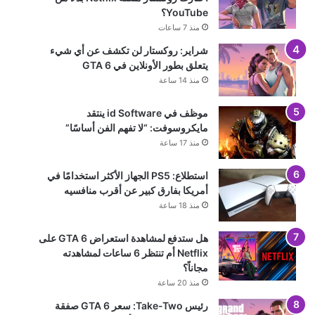
YouTube؟
منذ 7 ساعات
شراير: روكستار لن تكشف عن أي شيء
يتعلق بطور الأونلاين في GTA 6
منذ 14 ساعة
موظف في id Software ينتقد
مايكروسوفت: “لا تفهم الفن أساسًا”
منذ 17 ساعة
استطلاع: PS5 الجهاز الأكثر استخدامًا في
أمريكا بفارق كبير عن أقرب منافسيه
منذ 18 ساعة
هل ستدفع لمشاهدة استعراض GTA 6 على
Netflix أم تنتظر 6 ساعات لمشاهدته
مجاناً؟
منذ 20 ساعة
رئيس Take-Two: سعر GTA 6 صفقة