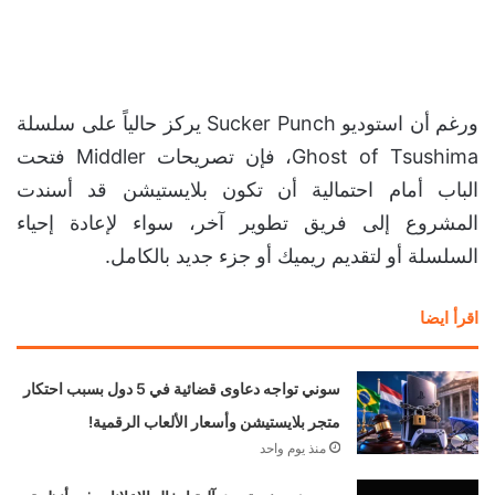
ورغم أن استوديو Sucker Punch يركز حالياً على سلسلة
Ghost of Tsushima، فإن تصريحات Middler فتحت
الباب أمام احتمالية أن تكون بلايستيشن قد أسندت
المشروع إلى فريق تطوير آخر، سواء لإعادة إحياء
السلسلة أو لتقديم ريميك أو جزء جديد بالكامل.
اقرأ ايضا
سوني تواجه دعاوى قضائية في 5 دول بسبب احتكار
متجر بلايستيشن وأسعار الألعاب الرقمية!
منذ يوم واحد