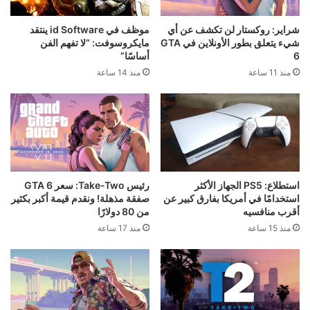
شراير: روكستار لن تكشف عن أي
موظف في id Software ينتقد
شيء يتعلق بطور الأونلاين في GTA
مايكروسوفت: “لا تفهم الفن
6
أساسًا”
منذ 11 ساعة
منذ 14 ساعة
استطلاع: PS5 الجهاز الأكثر
رئيس Take-Two: سعر GTA 6
استخدامًا في أمريكا بفارق كبير عن
صفقة مذهلة! ونقدم قيمة أكبر بكثير
أقرب منافسيه
من 80 دولارًا
منذ 15 ساعة
منذ 17 ساعة