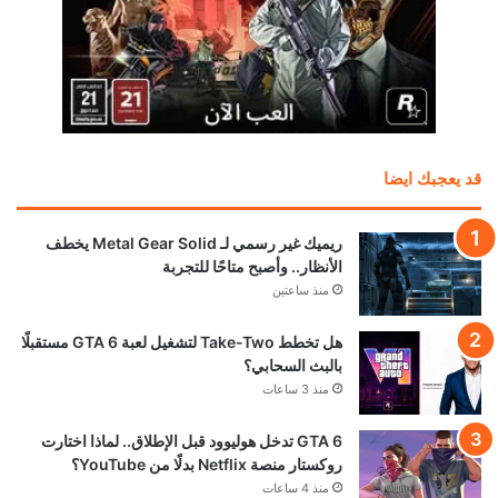
قد يعجبك ايضا
ريميك غير رسمي لـ Metal Gear Solid يخطف
الأنظار.. وأصبح متاحًا للتجربة
منذ ساعتين
هل تخطط Take-Two لتشغيل لعبة GTA 6 مستقبلًا
بالبث السحابي؟
منذ 3 ساعات
GTA 6 تدخل هوليوود قبل الإطلاق.. لماذا اختارت
روكستار منصة Netflix بدلًا من YouTube؟
منذ 4 ساعات