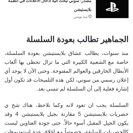
مصدر: سوني تبحث آلية ادخال الاعلانات في أنظمة
بلايستيشن
منذ يومين
الجماهير تطالب بعودة السلسلة
منذ سنوات، يطالب عشاق بلايستيشن بعودة السلسلة،
خاصة مع الشعبية الكبيرة التي ما تزال تحظى بها ألعاب
الأبطال الخارقين والعوالم المفتوحة. وحتى الآن لا يوجد أي
إعلان رسمي من سوني، لكن هذه التلميحات قد تكون أول
إشارة فعلية إلى أن السلسلة لم تنسى بعد.
السلسلة يجب ان تعود لانه وكما نلاحظ، هناك شح ي
حصريات بلايستيشن 5 مقارنة بجيل بلايستيشن 4 وقد
يكون الجيل المقبل أسوء حالاً. حتى جودة العناوين ليست
كالحصريات السابقة، خصوصاً مع إغلاق عدة استوديوهات