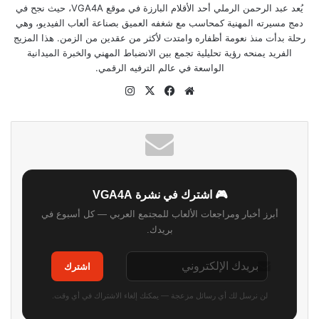
يُعد عبد الرحمن الرملي أحد الأقلام البارزة في موقع VGA4A، حيث نجح في
دمج مسيرته المهنية كمحاسب مع شغفه العميق بصناعة ألعاب الفيديو، وهي
رحلة بدأت منذ نعومة أظفاره وامتدت لأكثر من عقدين من الزمن. هذا المزيج
الفريد يمنحه رؤية تحليلية تجمع بين الانضباط المهني والخبرة الميدانية
الواسعة في عالم الترفيه الرقمي.
موقع
‫X
فيسبوك
انستقرام
الويب
🎮 اشترك في نشرة VGA4A
أبرز أخبار ومراجعات الألعاب للمجتمع العربي — كل أسبوع في
بريدك.
اشترك
لن نرسل لك أي رسائل مزعجة — يمكنك إلغاء الاشتراك في أي وقت.