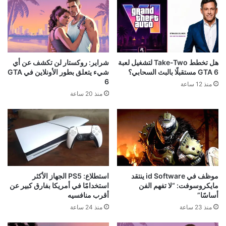
هل تخطط Take-Two لتشغيل لعبة
شراير: روكستار لن تكشف عن أي
GTA 6 مستقبلًا بالبث السحابي؟
شيء يتعلق بطور الأونلاين في GTA
6
منذ 12 ساعة
منذ 20 ساعة
موظف في id Software ينتقد
استطلاع: PS5 الجهاز الأكثر
مايكروسوفت: “لا تفهم الفن
استخدامًا في أمريكا بفارق كبير عن
أساسًا”
أقرب منافسيه
منذ 23 ساعة
منذ 24 ساعة