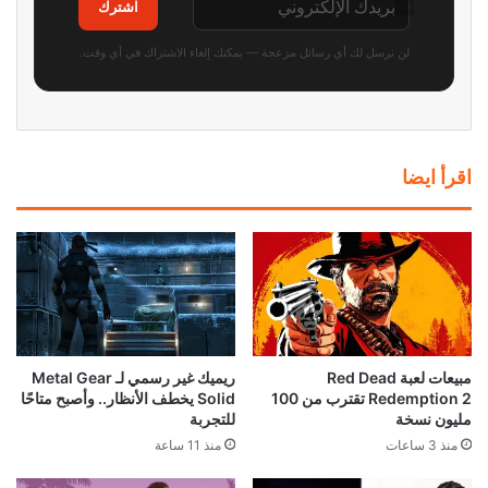
اشترك
لن نرسل لك أي رسائل مزعجة — يمكنك إلغاء الاشتراك في أي وقت.
اقرأ ايضا
مبيعات لعبة Red Dead
ريميك غير رسمي لـ Metal Gear
Redemption 2 تقترب من 100
Solid يخطف الأنظار.. وأصبح متاحًا
مليون نسخة
للتجربة
منذ 3 ساعات
منذ 11 ساعة