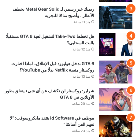
ريميك غير رسمي لـ Metal Gear Solid يخطف
الأنظار.. وأصبح متاحًا للتجربة
منذ 11 ساعة
هل تخطط Take-Two لتشغيل لعبة GTA 6 مستقبلًا
بالبث السحابي؟
منذ 12 ساعة
GTA 6 تدخل هوليوود قبل الإطلاق.. لماذا اختارت
روكستار منصة Netflix بدلًا من YouTube؟
منذ 13 ساعة
شراير: روكستار لن تكشف عن أي شيء يتعلق بطور
الأونلاين في GTA 6
منذ 20 ساعة
موظف في id Software ينتقد مايكروسوفت: “لا
تفهم الفن أساسًا”
منذ 23 ساعة