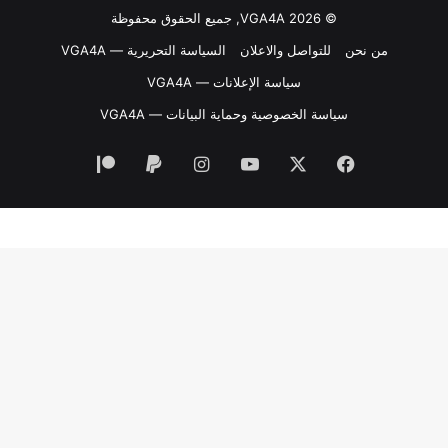
© VGA4A 2026, جميع الحقوق محفوظة
من نحن
للتواصل والاعلان
السياسة التحريرية — VGA4A
سياسة الإعلانات — VGA4A
سياسة الخصوصية وحماية البيانات — VGA4A
فيسبوك
‫X
‫YouTube
انستقرام
‫Patreon