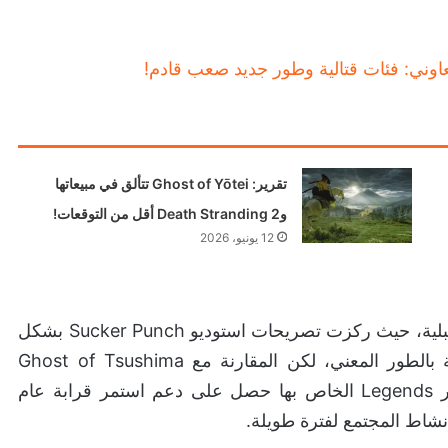
تقرير: Ghost of Yōtei تتألق في مبيعاتها
وDeath Stranding 2 أقل من التوقعات!
12 يونيو، 2026
هذا لا يعني توقف جميع التحديثات أو الإصلاحات المستقبلية، حيث ركزت تصريحات استوديو Sucker Punch بشكل
كامل على انتهاء المحتوى الضخم أو القصة المرتبطة بالطور المعني، لكن المقارنة مع Ghost of Tsushima
خلقت نوعًا من الاحباط وسط اللاعبين خاصة أن طور Legends الخاص بها حصل على دعم استمر قرابة عام
شاط المجتمع لفترة طويلة.