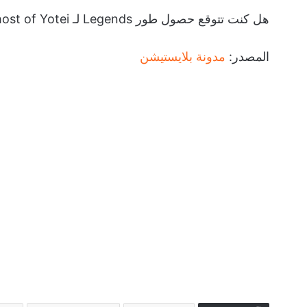
هل كنت تتوقع حصول طور Legends لـ Ghost of Yotei على نفس دعم Ghost of Tsushima عزيزي القارئ؟
المصدر:
مدونة بلايستيشن