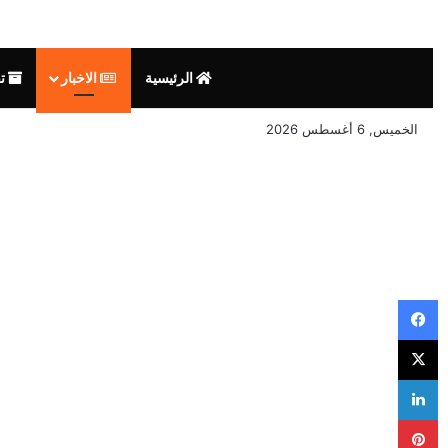
الرئيسية
الاخبار
تق
الخميس, 6 أغسطس 2026
فيسبوك
‫X
لينكدإن
بينتيريست