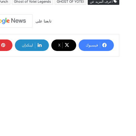
اعرف المزيد عن
GHOST OF YOTEI
Ghost of Yotei Legends
Punch
تابعنا على
فيسبوك
‫X
لينكدإن