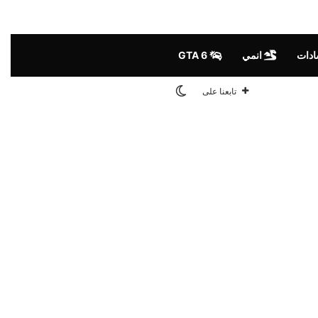
ادات
انمي
GTA 6
الوضع المظلم
تابعنا على