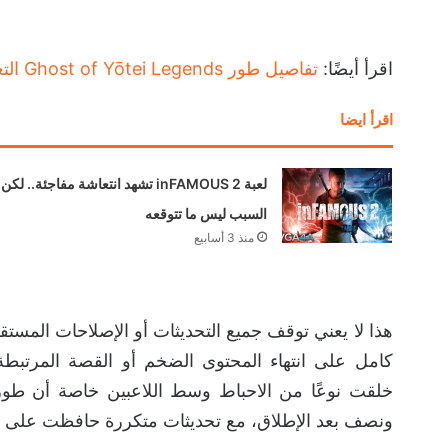
اقرأ أيضًا:
تفاصيل طور Ghost of Yōtei Legends التعاوني: فئات قتالية وطور جديد صعب قادم!
اقرأ ايضا
لعبة inFAMOUS 2 تشهد انتعاشة مفاجئة.. لكن
السبب ليس ما تتوقعه
منذ 3 أسابيع
ونصف بعد الإطلاق، مع تحديثات متكررة حافظت على ن