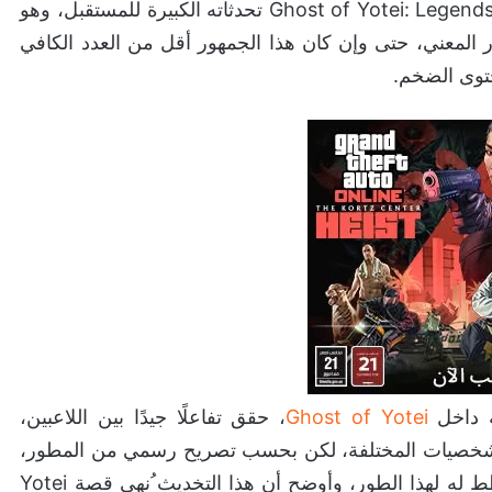
بعد إطلاق الطور منذ مارس الماضي فقط، يفقد طور Ghost of Yotei: Legends تحدثاته الكبيرة للمستقبل، وهو
ر المعني، حتى وإن كان هذا الجمهور أقل من العدد الكافي
حتوى الضخم.
Ghost of Yotei
، حقق تفاعلًا جيدًا بين اللاعبين،
الشخصيات المختلفة، لكن بحسب تصريح رسمي من المطور،
فإن تحديث الـRaid الأخير كان آخر تحديث ضخم مخطط له لهذا الطور، وأوضح أن هذا التخديث ُنهي قصة Yotei