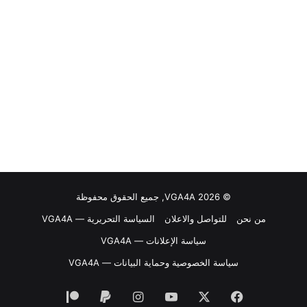
© VGA4A 2026, جميع الحقوق محفوظة
من نحن
للتواصل والاعلان
السياسة التحريرية — VGA4A
سياسة الإعلانات — VGA4A
سياسة الخصوصية وحماية البيانات — VGA4A
فيسبوك
‫X
‫YouTube
انستقرام
‫Patreon