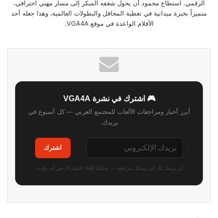
الرقمي. استطاع محمود أن يحول شغفه المبكر إلى مسار مهني احترافي،
متميزاً بخبرة ميدانية في تغطية المحافل والبطولات العالمية، وهذا جعله أحد
الأقلام الواعدة في موقع VGA4A.
🎮 اشترك في نشرة VGA4A
أبرز أخبار ومراجعات الألعاب للمجتمع العربي — كل أسبوع في
بريدك.
اشترك
لن نرسل لك أي رسائل مزعجة — يمكنك إلغاء الاشتراك في أي وقت.