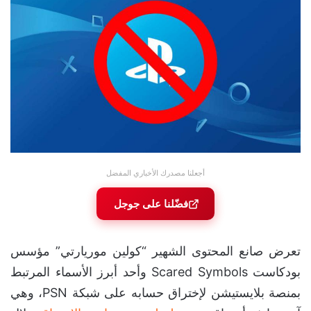
أجعلنا مصدرك الأخباري المفضل
فضّلنا على جوجل
تعرض صانع المحتوى الشهير “كولين موريارتي” مؤسس
بودكاست Scared Symbols وأحد أبرز الأسماء المرتبط
بمنصة بلايستيشن لإختراق حسابه على شبكة PSN، وهي