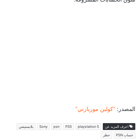
المصدر:
“كولين موريارتي”
اعرف المزيد عن
playstation 5
PS5
psn
Sony
بلايستيشن
حساب PSN
حظر