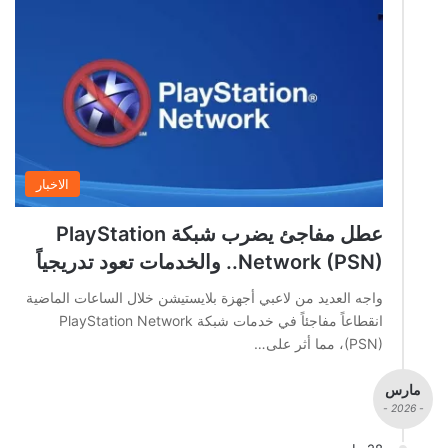
الاخبار
عطل مفاجئ يضرب شبكة PlayStation
Network (PSN).. والخدمات تعود تدريجياً
واجه العديد من لاعبي أجهزة بلايستيشن خلال الساعات الماضية
انقطاعاً مفاجئاً في خدمات شبكة PlayStation Network
(PSN)، مما أثر على…
مارس
- 2026 -