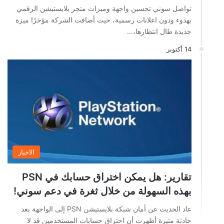
تواصل سوني تحسين واجهة وميزات متجر بلايستيشن الرقمي
بهدوء ودون اعلانات رسمية، حيث أضافت الشركة مؤخرًا ميزة
جديدة طال انتظارها،…
14 أكتوبر
الاخبار
تقارير: هل يمكن اختراق حسابك في PSN
بهذه السهولة من خلال ثغرة في دعم سوني!
عاد الحديث عن أمان شبكة بلايستيشن PSN إلى الواجهة بعد
حادثة مثيرة أظهرت أن اختراق حسابات المستخدمين قد لا