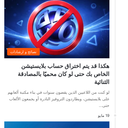
نصائح و ارشادات
هكذا قد يتم اختراق حساب بلايستيشن
الخاص بك حتى لو كان محميًا بالمصادقة
الثنائية
لو كنت من اللاعبين الذين يقضون سنوات في بناء مكتبة ألعابهم
على بلايستيشن، ويطاردون التروفيز النادرة أو يجمعون الألعاب
حتى…
19 مايو