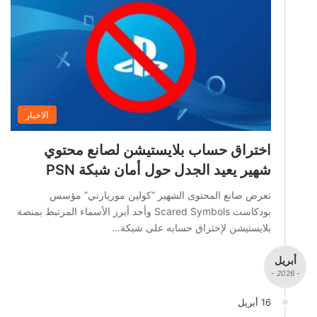
الاخبار
اختراق حساب بلايستيشن لصانع محتوي
شهير يعيد الجدل حول أمان شبكة PSN
تعرض صانع المحتوى الشهير “كولين موريارتي” مؤسس
بودكاست Scared Symbols وأحد أبرز الأسماء المرتبط بمنصة
بلايستيشن لإختراق حسابه على شبكة…
أبريل
- 2026 -
16 أبريل