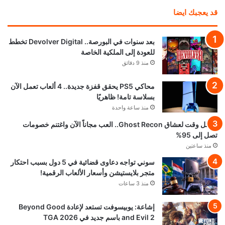
قد يعجبك ايضا
بعد سنوات في البورصة.. Devolver Digital تخطط
للعودة إلى الملكية الخاصة
منذ 9 دقائق
محاكي PS5 يحقق قفزة جديدة.. 4 ألعاب تعمل الآن
بسلاسة تامة! ظاهريًا
منذ ساعة واحدة
أفضل وقت لعشاق Ghost Recon.. العب مجاناً الآن واغتنم خصومات
تصل إلى 95%
منذ ساعتين
سوني تواجه دعاوى قضائية في 5 دول بسبب احتكار
متجر بلايستيشن وأسعار الألعاب الرقمية!
منذ 3 ساعات
إشاعة: يوبيسوفت تستعد لإعادة Beyond Good
and Evil 2 باسم جديد في TGA 2026