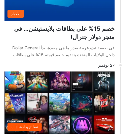
الاخبار
خصم 15% على بطاقات بلايستيشن… في
متجر دولار جنرال!
في صفقة تبدو غريبة بقدر ما هي مفيدة، بدأ Dollar General
داخل الولايات المتحدة بتقديم خصم قيمته 15% على بطاقات…
27 نوفمبر
نصائح و ارشادات