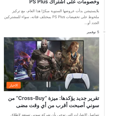
وخصومات على اشتراك PS Plus
بلايستيشن بدأت عروضها السنوية مبكرًا هذا العام، مع تركيز
ملحوظ على تخفيضات PS Plus بمختلف فئاته، سواء للمشتركين
الجدد أو…
5 نوفمبر
الاخبار
تقرير جديد يؤكدها: ميزة “Cross-Buy” من
سوني أصبحت أقرب من أي وقت مضى
تتواصل الإشارات التي توحي بأن شركة سوني تستعد لإطلاق