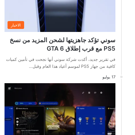
الاخبار
سوني تؤكد جاهزيتها لشحن المزيد من نسخ
PS5 مع قرب إطلاق GTA 6
في تقرير جديد، أكدت شركة سوني أنها نجحت في تأمين كميات
كافية من جهاز PS5 لموسم أعياد هذا العام وقبل…
17 يوليو