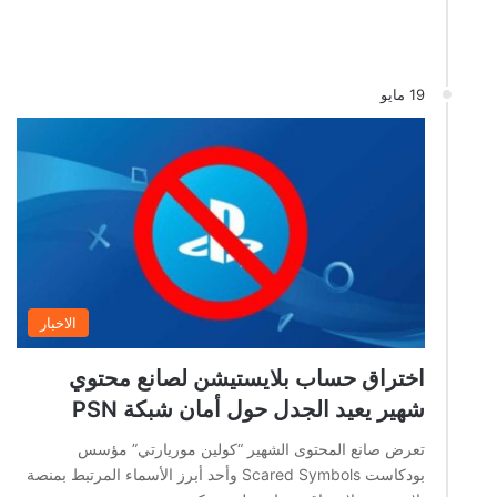
19 مايو
الاخبار
اختراق حساب بلايستيشن لصانع محتوي
شهير يعيد الجدل حول أمان شبكة PSN
تعرض صانع المحتوى الشهير “كولين موريارتي” مؤسس
بودكاست Scared Symbols وأحد أبرز الأسماء المرتبط بمنصة