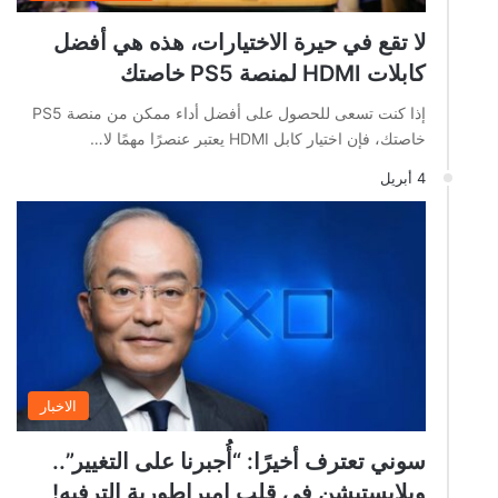
لا تقع في حيرة الاختيارات، هذه هي أفضل
كابلات HDMI لمنصة PS5 خاصتك
إذا كنت تسعى للحصول على أفضل أداء ممكن من منصة PS5
خاصتك، فإن اختيار كابل HDMI يعتبر عنصرًا مهمًا لا…
4 أبريل
الاخبار
سوني تعترف أخيرًا: “أُجبرنا على التغيير”..
وبلايستيشن في قلب إمبراطورية الترفيه!