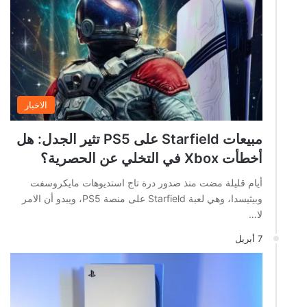
الاخبار
مبيعات Starfield على PS5 تثير الجدل: هل
أخطأت Xbox في التخلي عن الحصرية؟
أيام قليلة مضت منذ صدور درة تاج استديوهات مايكروسفت
وبيثيسدا، وهي لعبة Starfield على منصة PS5، ويبدو أن الامر
لا…
7 أبريل