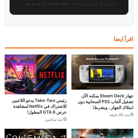
لن نرسل لك أي رسائل مزعجة — يمكنك إلغاء الاشتراك في أي وقت.
اقرأ ايضا
جهاز Steam Deck يمكنه الآن
رئيس Take-Two يدعو اللاعبين
تشغيل ألعاب PS5 السحابية دون
للاشتراك في Netflix لمشاهدة
امتلاك الجهاز.. وبشرط!
عرض GTA 6 المطول!
منذ 60 دقيقة
منذ ساعتين