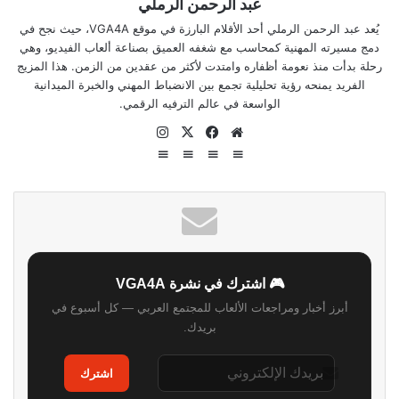
عبد الرحمن الرملي
يُعد عبد الرحمن الرملي أحد الأقلام البارزة في موقع VGA4A، حيث نجح في
دمج مسيرته المهنية كمحاسب مع شغفه العميق بصناعة ألعاب الفيديو، وهي
رحلة بدأت منذ نعومة أظفاره وامتدت لأكثر من عقدين من الزمن. هذا المزيج
الفريد يمنحه رؤية تحليلية تجمع بين الانضباط المهني والخبرة الميدانية
الواسعة في عالم الترفيه الرقمي.
موقع
‫X
فيسبوك
انستقرام
الويب
🎮 اشترك في نشرة VGA4A
أبرز أخبار ومراجعات الألعاب للمجتمع العربي — كل أسبوع في
بريدك.
اشترك