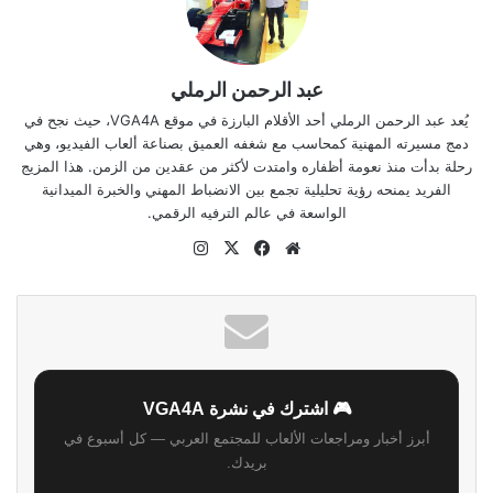
عبد الرحمن الرملي
يُعد عبد الرحمن الرملي أحد الأقلام البارزة في موقع VGA4A، حيث نجح في
دمج مسيرته المهنية كمحاسب مع شغفه العميق بصناعة ألعاب الفيديو، وهي
رحلة بدأت منذ نعومة أظفاره وامتدت لأكثر من عقدين من الزمن. هذا المزيج
الفريد يمنحه رؤية تحليلية تجمع بين الانضباط المهني والخبرة الميدانية
الواسعة في عالم الترفيه الرقمي.
موقع
‫X
فيسبوك
انستقرام
الويب
🎮 اشترك في نشرة VGA4A
أبرز أخبار ومراجعات الألعاب للمجتمع العربي — كل أسبوع في
بريدك.