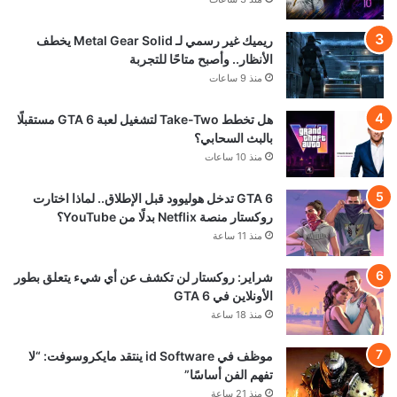
ريميك غير رسمي لـ Metal Gear Solid يخطف
الأنظار.. وأصبح متاحًا للتجربة
منذ 9 ساعات
هل تخطط Take-Two لتشغيل لعبة GTA 6 مستقبلًا
بالبث السحابي؟
منذ 10 ساعات
GTA 6 تدخل هوليوود قبل الإطلاق.. لماذا اختارت
روكستار منصة Netflix بدلًا من YouTube؟
منذ 11 ساعة
شراير: روكستار لن تكشف عن أي شيء يتعلق بطور
الأونلاين في GTA 6
منذ 18 ساعة
موظف في id Software ينتقد مايكروسوفت: “لا
تفهم الفن أساسًا”
منذ 21 ساعة