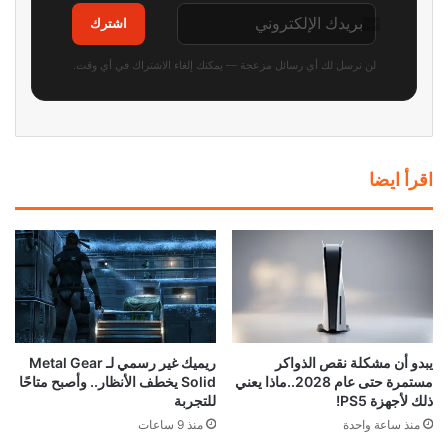
اشترك
لن نرسل لك أي رسائل مزعجة — يمكنك إلغاء الاشتراك في أي وقت.
اقرأ ايضا
يبدو أن مشكلة نقص الذواكر
ريميك غير رسمي لـ Metal Gear
مستمرة حتى عام 2028..ماذا يعني
Solid يخطف الأنظار.. وأصبح متاحًا
ذلك لأجهزة PS5!
للتجربة
منذ ساعة واحدة
منذ 9 ساعات