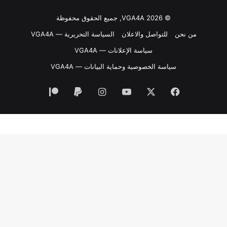
© VGA4A 2026, جميع الحقوق محفوظة
من نحن
للتواصل والاعلان
السياسة التحريرية — VGA4A
سياسة الإعلانات — VGA4A
سياسة الخصوصية وحماية البيانات — VGA4A
فيسبوك
‫X
‫YouTube
انستقرام
‫Patreon