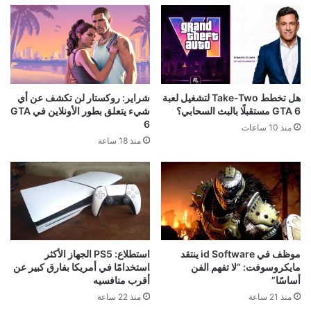
هل تخطط Take-Two لتشغيل لعبة
شراير: روكستار لن تكشف عن أي
GTA 6 مستقبلًا بالبث السحابي؟
شيء يتعلق بطور الأونلاين في GTA
6
منذ 10 ساعات
منذ 18 ساعة
موظف في id Software ينتقد
استطلاع: PS5 الجهاز الأكثر
مايكروسوفت: “لا تفهم الفن
استخدامًا في أمريكا بفارق كبير عن
أساسًا”
أقرب منافسيه
منذ 21 ساعة
منذ 22 ساعة