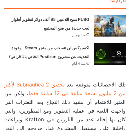
اقرأ ايضا
PUBG تمنح اللاعبين 95 ألف دولار لتطوير أطوار
لعب جديدة من صنع المجتمع
منذ يومين
اكسبوكس لن تنسحب من متجر Steam.. وعودة
الحديث عن مشروع Positron الخاص بالٱقراص؟
منذ 4 أيام
تلك الاحصائيات متوقعة بعد
تحقيق Subnautica 2 لأكثر
من 2 مليون نسخة مباعة في 12 ساعة فقط
، ولكن من
المثير للاهتمام أن نشهد ذلك النجاح بعد التعثرات التي
واجهت اللعبة في عملية التطوير ومع المطورين، والتي
كان بها إقالة عدد من البارزين في Krafton ونزاعات
داخلية على مستقبل المشروع قبل خروجه إلى النور