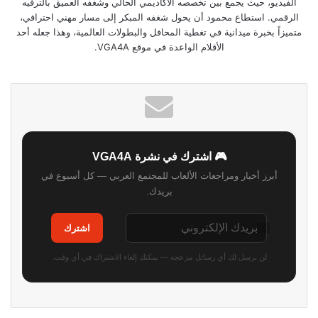
الفيديو، حيث يجمع بين تخصصه الأكاديمي الحالي وشغفه العميق بالترفيه
الرقمي. استطاع محمود أن يحول شغفه المبكر إلى مسار مهني احترافي،
متميزاً بخبرة ميدانية في تغطية المحافل والبطولات العالمية، وهذا جعله أحد
الأقلام الواعدة في موقع VGA4A.
🎮 اشترك في نشرة VGA4A
أبرز أخبار ومراجعات الألعاب للمجتمع العربي — كل أسبوع في
بريدك.
اشترك
لن نرسل لك أي رسائل مزعجة — يمكنك إلغاء الاشتراك في أي وقت.