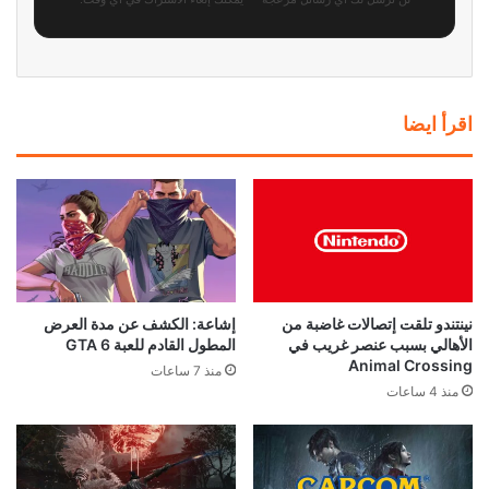
رسمياً: GTA 6 تحصل على عرض
العرض الثالث للعبة GTA 6 يقترب..
مطول في 27 أغسطس.. وNetflix
هذا ما نتوقع رؤيته لأول مرة إذا
تخطف السبق
صدقت تسريبات المطلعين
منذ 13 ساعة
منذ 17 ساعة