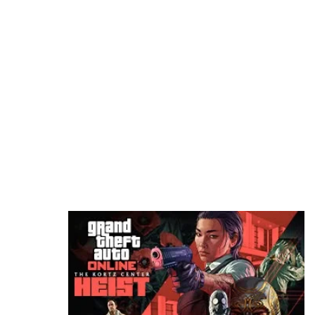
منذ 7 ساعات
كابكوم: إلغاء الأقراص لن يكون له تأثير كبير على
مبيعات الألعاب
منذ 7 ساعات
عرض جديد للعبة Onimusha: Way of the
Sword يؤكد موعد الإطلاق
منذ 8 ساعات
مصدر: سوني تبحث آلية ادخال الاعلانات في أنظمة
بلايستيشن
منذ 9 ساعات
سوني تطلق تحديث تجريبي جديد لجهاز PS5..إليكم
ما يقدمه
منذ 11 ساعة
رسمياً: GTA 6 تحصل على عرض مطول في 27
أغسطس.. وNetflix تخطف السبق