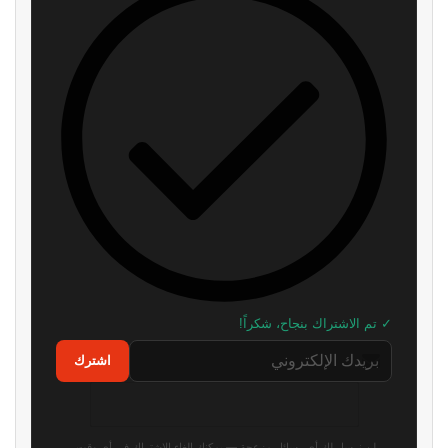
منذ 4 ساعات
كابكوم: إلغاء الأقراص لن يكون له
عرض جديد للعبة Onimusha:
تأثير كبير على مبيعات الألعاب
Way of the Sword يؤكد موعد
الإطلاق
منذ 7 ساعات
منذ 8 ساعات
مصدر: سوني تبحث آلية ادخال
سوني تطلق تحديث تجريبي جديد
الاعلانات في أنظمة بلايستيشن
لجهاز PS5..إليكم ما يقدمه
منذ 9 ساعات
منذ 11 ساعة