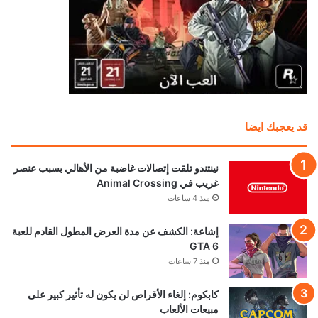
منذ 13 ساعة
العرض الثالث للعبة GTA 6 يقترب.. هذا ما نتوقع
رؤيته لأول مرة إذا صدقت تسريبات المطلعين
منذ 17 ساعة
شائعة: سوني قد تقيم حدث State of Play في 3
سبتمبر
منذ 19 ساعة
Roblox تخسر 70 مليار دولار من قيمتها السوقية..
والإدارة تكشف السبب الرئيسي
منذ 20 ساعة
تحميل المزيد