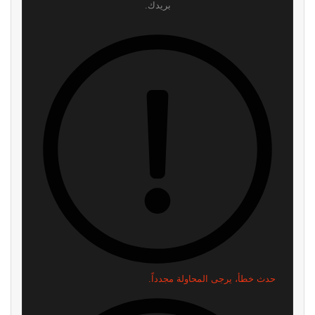
بريدك.
اشترك
لن نرسل لك أي رسائل مزعجة — يمكنك إلغاء الاشتراك في أي وقت.
اقرأ ايضا
نينتندو تلقت إتصالات غاضبة من
إشاعة: الكشف عن مدة العرض
الأهالي بسبب عنصر غريب في
المطول القادم للعبة GTA 6
Animal Crossing
منذ 7 ساعات