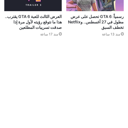
قد يعجبك ايضا
نينتندو تلقت إتصالات غاضبة من الأهالي بسبب عنصر
غريب في Animal Crossing
منذ 4 ساعات
إشاعة: الكشف عن مدة العرض المطول القادم للعبة
GTA 6