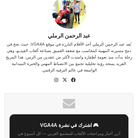
عبد الرحمن الرملي
يُعد عبد الرحمن الرملي أحد الأقلام البارزة في موقع VGA4A، حيث نجح في
دمج مسيرته المهنية كمحاسب مع شغفه العميق بصناعة ألعاب الفيديو، وهي
رحلة بدأت منذ نعومة أظفاره وامتدت لأكثر من عقدين من الزمن. هذا المزيج
الفريد يمنحه رؤية تحليلية تجمع بين الانضباط المهني والخبرة الميدانية
الواسعة في عالم الترفيه الرقمي.
موقع
‫X
فيسبوك
انستقرام
الويب
🎮 اشترك في نشرة VGA4A
أبرز أخبار ومراجعات الألعاب للمجتمع العربي — كل أسبوع في