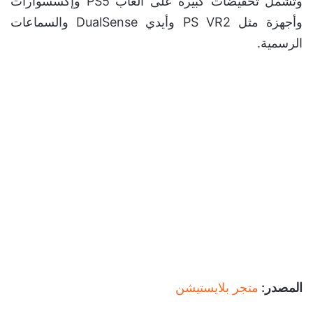
وتشمل تخفيضات كبيرة على ألعاب PS5 وإكسسوارات
وأجهزة مثل PS VR2 وأيدي DualSense والسماعات
الرسمية.
المصدر:
متجر بلايستيشن