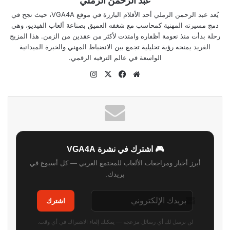
عبد الرحمن الرملي
يُعد عبد الرحمن الرملي أحد الأقلام البارزة في موقع VGA4A، حيث نجح في
دمج مسيرته المهنية كمحاسب مع شغفه العميق بصناعة ألعاب الفيديو، وهي
رحلة بدأت منذ نعومة أظفاره وامتدت لأكثر من عقدين من الزمن. هذا المزيج
الفريد يمنحه رؤية تحليلية تجمع بين الانضباط المهني والخبرة الميدانية
الواسعة في عالم الترفيه الرقمي.
موقع
‫X
فيسبوك
انستقرام
الويب
🎮 اشترك في نشرة VGA4A
أبرز أخبار ومراجعات الألعاب للمجتمع العربي — كل أسبوع في
بريدك.
اشترك
لن نرسل لك أي رسائل مزعجة — يمكنك إلغاء الاشتراك في أي وقت.