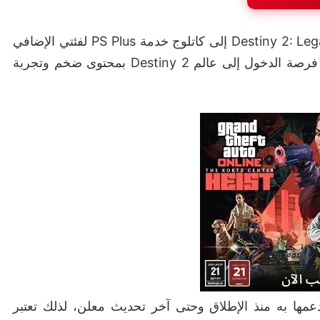
أعلنت سوني رسميًا عن انضمام لعبة Destiny 2: Legacy Collection إلى كاتلوج خدمة PS Plus لفئتي الإضافي
Extra والفاخر Premium.في خطوة تمنح المشتركين فرصة الدخول إلى عالم Destiny 2 بمحتوى ضخم وتجربة
دعمها به منذ الإطلاق وحتى آخر تحديث معلن، لذلك تعتبر