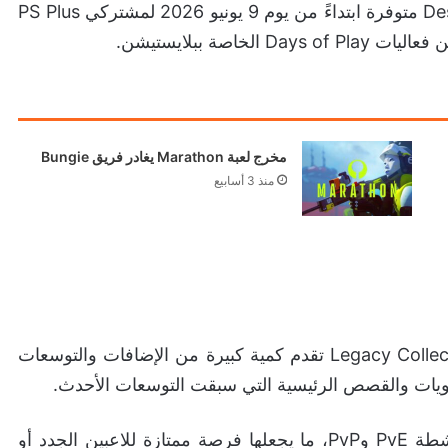
بحسب الإعلان، ستصبح Destiny 2: Legacy Collection متوفرة ابتداءً من يوم 9 يونيو 2026 لمشتركي PS Plus
مخرج لعبة Marathon يغادر فريق Bungie
منذ 3 أسابيع
رغم أن Destiny 2 الأساسية مجانية، فإن نسخة Legacy Collection تقدم كمية كبيرة من الإضافات والتوسعات
حتويات والقصص الرئيسية التي سبقت التوسعات الأحدث.
النسخة تتضمن إضافات متنوعة ومهمات وأسلحة وأنشطة PvE وPvP، ما يجعلها فرصة ممتازة للاعبين الجدد أو