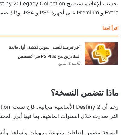
Extra و Premium على أجهزة PS5 و PS4، وذلك ضمن فعاليات Days of Play الخاصة ببلايستيشن.
اقرأ ايضا
آخر فرصة للعب.. سوني تكشف أول قائمة
المغادرين من PS Plus في أغسطس
منذ 3 أسابيع
ماذا تتضمن النسخة؟
التي صدرت خلال السنوات الماضية، بما فيها أبرز الم