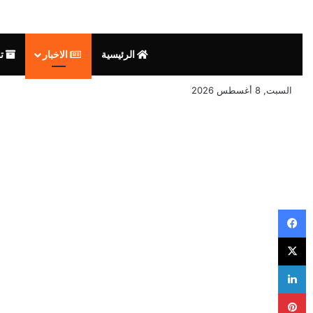
الرئيسية
الاخبار
تق
السبت, 8 أغسطس 2026
فيسبوك
‫X
لينكدإن
بينتيريست