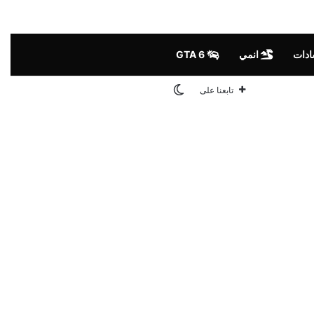
ادات
انمي
GTA 6
الوضع المظلم
تابعنا على