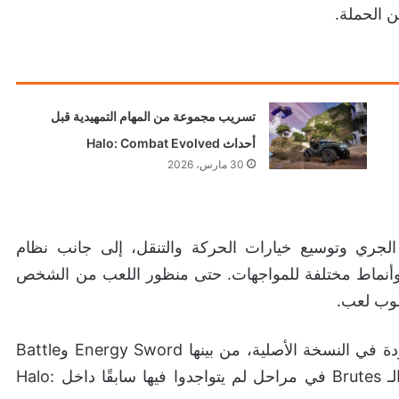
ن الحملة.
تسريب مجموعة من المهام التمهيدية قبل
أحداث Halo: Combat Evolved
30 مارس، 2026
الجري وتوسيع خيارات الحركة والتنقل، إلى جانب نظام
ن اللعب عبر وأنماط مختلفة للمواجهات. حتى منظور اللعب من الشخص
لوب لعب.
ويبدو أن اللعبة ستضم 9 أسلحة إضافية لم تكن موجودة في النسخة الأصلية، من بينها Energy Sword وBattle
Rifle وSMG وSpiker وSentinel Beam، مع ظهور الـ Brutes في مراحل لم يتواجدوا فيها سابقًا داخل Halo: