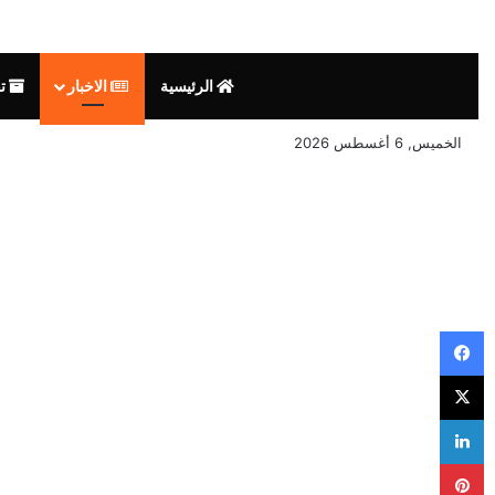
الرئيسية
الاخبار
تق
الخميس, 6 أغسطس 2026
فيسبوك
‫X
لينكدإن
بينتيريست