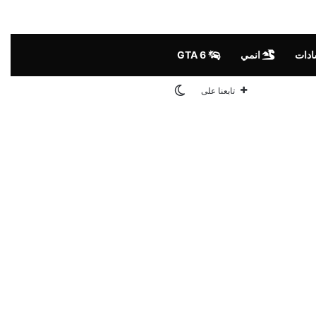
ادات
انمي
GTA 6
الوضع المظلم
تابعنا على