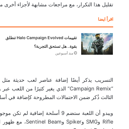
تقليل هذا التكرار، مع مراجعات مشابهة لأجزاء أخرى م
اقرأ ايضا
تقييمات Halo Campaign Evolved تنطلق
بقوة.. هل تستحق التجربة؟
منذ أسبوعين
التسريب يذكر أيضًا إضافة عناصر لعب حديثة مثل 
“Campaign Remix” الذي يغير كثيرًا م
الثالث ذُكر ضمن الاحتمالات المطروحة كإضافة في أس