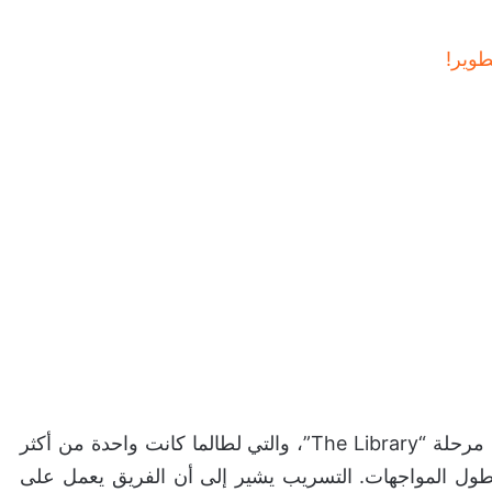
أكثر ما أثار انتباه اللاعبين هو الحديث عن إعادة تصميم مرحلة “The Library”، والتي لطالما كانت واحدة من أكثر
لغ فيه وطول المواجهات. التسريب يشير إلى أن الفريق يعمل على