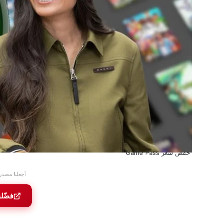
خفض سعر Game Pass
أجعلنا مصدر
فضّل