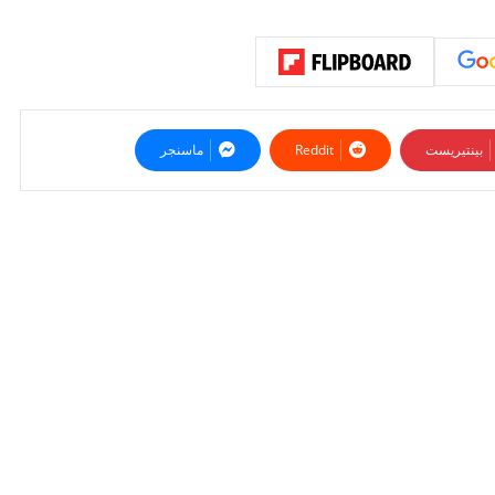
بينتيريست
ماسنجر