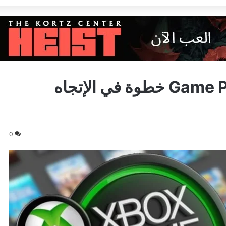
رئيسة Xbox: خفض سعر Game Pass خطوة في الإتجاه
0