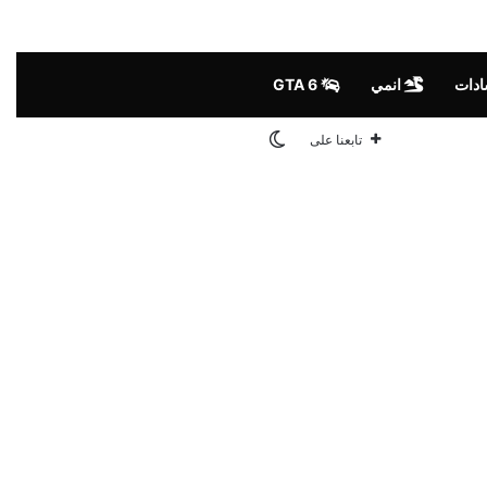
ادات
انمي
GTA 6
الوضع المظلم
تابعنا على