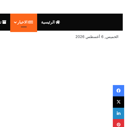
الرئيسية
الاخبار
تق
الخميس, 6 أغسطس 2026
فيسبوك
‫X
لينكدإن
بينتيريست