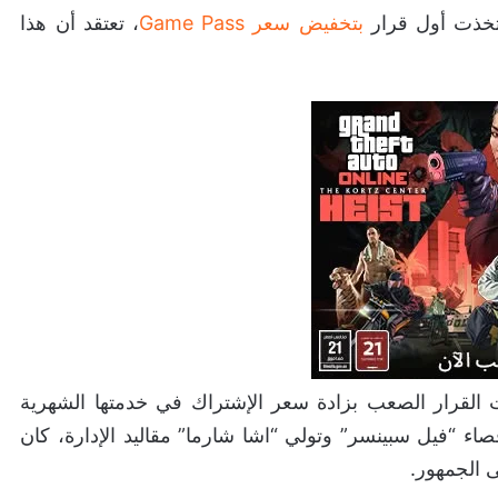
بتخفيض سعر Game Pass
، تعتقد أن هذا
2، إتخذت مايكروسوفت القرار الصعب بزادة سعر الإشتراك في خدمتها الشهرية
عد إقصاء “فيل سبينسر” وتولي “اشا شارما” مقاليد الإدارة، كان
 الجمهور.