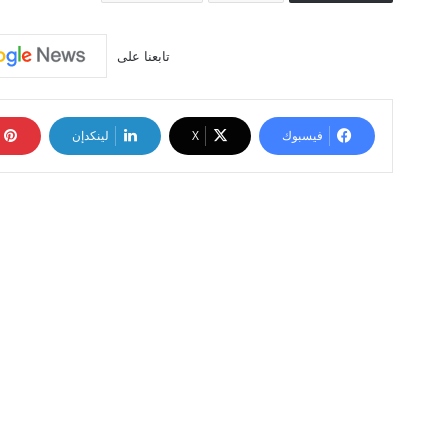
تابعنا على
فيسبوك
‫X
لينكدإن