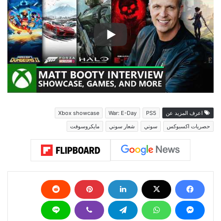
اعرف المزيد عن
PS5
War: E-Day
Xbox showcase
حصريات اكسبوكس
سوني
شعار سوني
مايكروسوفت