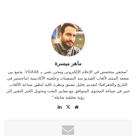
ماهر ميسرة
"صحفي متخصص في الإعلام الإلكتروني ومحرر تقني بـ VGA4A. يجمع بين
شغفه الممتد لألعاب الفيديو منذ التسعينات وخلفيته الأكاديمية (ماجستير في
التاريخ والجغرافيا) لتقديم تحليل معمق ونظرة ثاقبة لتطور صناعة الألعاب.
خبير في صياغة المحتوى المتوافق مع معايير البحث وتحويل الخبر التقني إلى
رؤية تحليلية شاملة."
موقع
‫X
لينكدإن
الويب