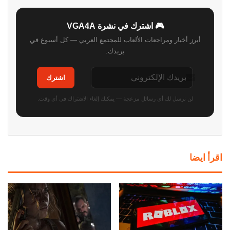
🎮 اشترك في نشرة VGA4A
أبرز أخبار ومراجعات الألعاب للمجتمع العربي — كل أسبوع في
بريدك.
اشترك
لن نرسل لك أي رسائل مزعجة — يمكنك إلغاء الاشتراك في أي وقت.
اقرأ ايضا