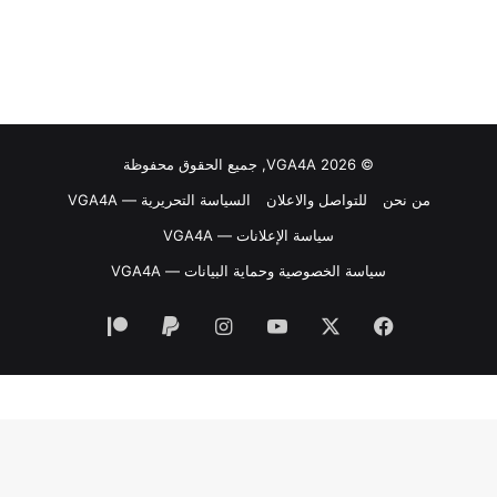
© VGA4A 2026, جميع الحقوق محفوظة
من نحن
للتواصل والاعلان
السياسة التحريرية — VGA4A
سياسة الإعلانات — VGA4A
سياسة الخصوصية وحماية البيانات — VGA4A
فيسبوك
‫X
‫YouTube
انستقرام
‫Patreon