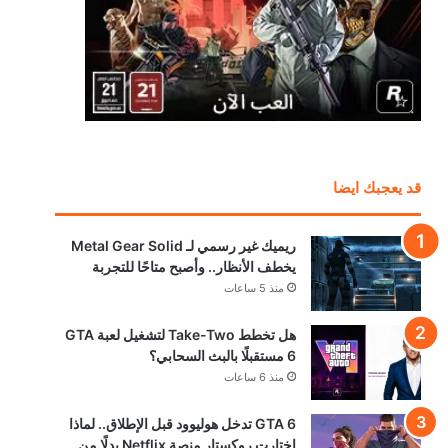
قد يعجبك ايضا
ريميك غير رسمي لـ Metal Gear Solid
يخطف الأنظار.. وأصبح متاحًا للتجربة
منذ 5 ساعات
هل تخطط Take-Two لتشغيل لعبة GTA
6 مستقبلًا بالبث السحابي؟
منذ 6 ساعات
GTA 6 تدخل هوليوود قبل الإطلاق.. لماذا
اختارت روكستار منصة Netflix بدلًا من