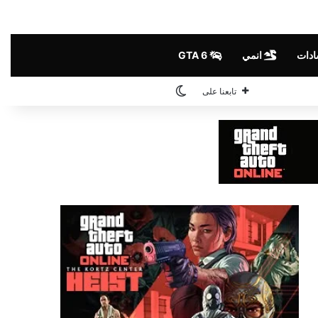
ادات
انمي
GTA 6
الوضع المظلم
تابعنا على