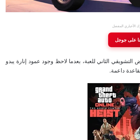
ك الأخباري المفضل
نا على جوجل
اً غريباً داخل العرض التشويقي الثاني للعبة، بعدما لاحظ وجود عمود إنارة يبدو
قاعدة داعمة.