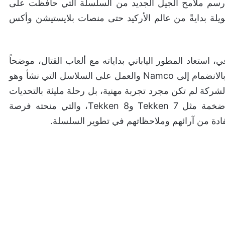
 رسم ملامح الجيل الجديد من السلسلة التي حافظت على
يلة بدايةً من عالم الأركيد حتى منصات بلايستيشن وأكس
استعاد المطور الياباني بداياته مع ألعاب القتال، موضحاً
أن شغفه بهذا النوع من الألعاب قاده إلى تحقيق حلمه بالانضمام إلى Namco والعمل على السلاسل التي نشأ وهو
لشركة لم تكن مجرد تجربة مهنية، بل رحلة مليئة بالتحديات
والإنجازات، خاصة مع توليه مسؤولية قيادة مشاريع ضخمة مثل Tekken 7 وTekken 8، والتي منحته فرصة
تفادة من آرائهم وملاحظاتهم في تطوير السلسلة.