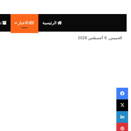
الرئيسية
الاخبار
تق
الخميس, 6 أغسطس 2026
فيسبوك
‫X
لينكدإن
بينتيريست