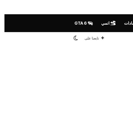
ادات
انمي
GTA 6
الوضع المظلم
تابعنا على