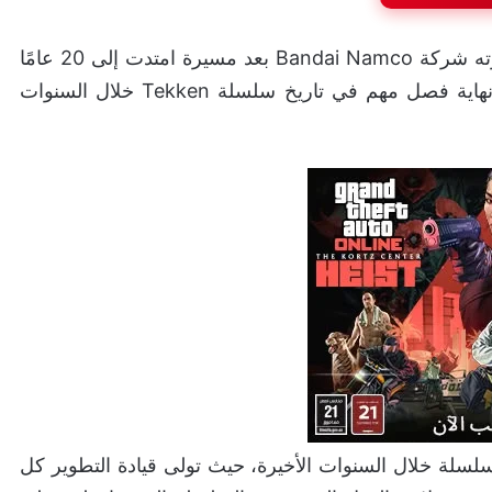
أعلن مخرج Tekken 8 والمطور “كوهي إيكيدا” مغادرته شركة Bandai Namco بعد مسيرة امتدت إلى 20 عامًا
من العمل والتفاني داخل الشركة، وهي خطوة تعتبر نهاية فصل مهم في تاريخ سلسلة Tekken خلال السنوات
السلسلة خلال السنوات الأخيرة، حيث تولى قيادة التطوير كل