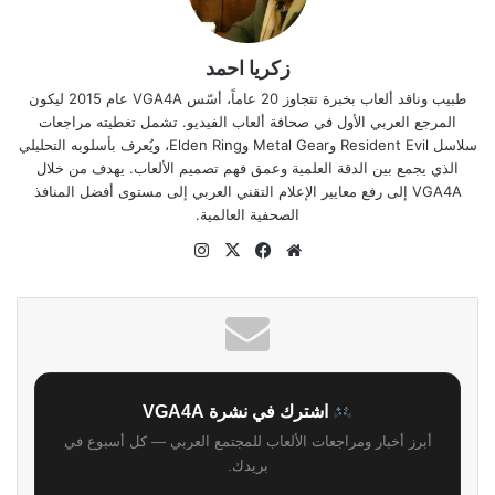
زكريا احمد
طبيب وناقد ألعاب بخبرة تتجاوز 20 عاماً، أسّس VGA4A عام 2015 ليكون
المرجع العربي الأول في صحافة ألعاب الفيديو. تشمل تغطيته مراجعات
سلاسل Resident Evil وMetal Gear وElden Ring، ويُعرف بأسلوبه التحليلي
الذي يجمع بين الدقة العلمية وعمق فهم تصميم الألعاب. يهدف من خلال
VGA4A إلى رفع معايير الإعلام التقني العربي إلى مستوى أفضل المنافذ
الصحفية العالمية.
موقع
‫X
فيسبوك
انستقرام
الويب
اشترك في نشرة VGA4A
أبرز أخبار ومراجعات الألعاب للمجتمع العربي — كل أسبوع في
بريدك.