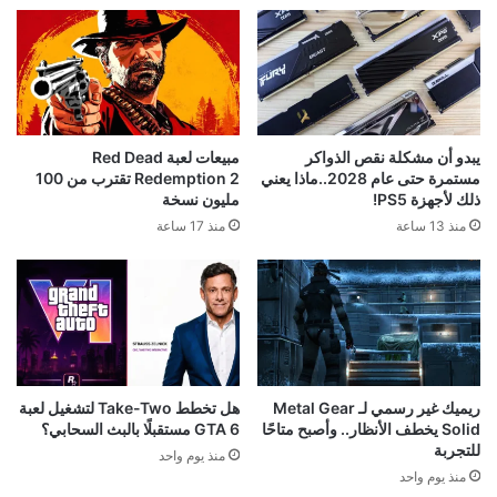
يبدو أن مشكلة نقص الذواكر
مبيعات لعبة Red Dead
مستمرة حتى عام 2028..ماذا يعني
Redemption 2 تقترب من 100
ذلك لأجهزة PS5!
مليون نسخة
منذ 13 ساعة
منذ 17 ساعة
ريميك غير رسمي لـ Metal Gear
هل تخطط Take-Two لتشغيل لعبة
Solid يخطف الأنظار.. وأصبح متاحًا
GTA 6 مستقبلًا بالبث السحابي؟
للتجربة
منذ يوم واحد
منذ يوم واحد