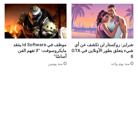
شراير: روكستار لن تكشف عن أي
موظف في id Software ينتقد
شيء يتعلق بطور الأونلاين في GTA
مايكروسوفت: “لا تفهم الفن
6
أساسًا”
منذ يوم واحد
منذ يومين