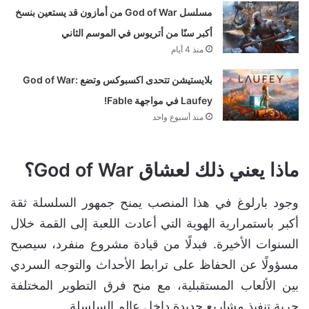
مسلسل God of War من أمازون قد يستعين بنسخ
أكبر سنًا من أتريوس في الموسم الثاني
منذ 4 أيام
بلايستيشن تتحدى اكسبوكس وتضع God of War:
Laufey في مواجهة Fable!
منذ أسبوع واحد
ماذا يعني ذلك لعشاق God of War؟
وجود بارلوغ في هذا المنصب يمنح جمهور السلسلة ثقة
أكبر باستمرارية الهوية التي أعادت اللعبة إلى القمة خلال
السنوات الأخيرة. فبدلًا من قيادة مشروع منفرد، سيصبح
مسؤولًا عن الحفاظ على ترابط الأحداث والتوجه السردي
بين الألعاب المستقبلية، مع منح فرق التطوير المختلفة
حرية تنفيذ مشاريع جديدة داخل عالم السلسلة.