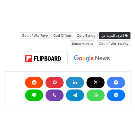
اعرف المزيد عن
Cory Barlog
God Of War
God of War Faye
Santa Monica
God of War: Laufey