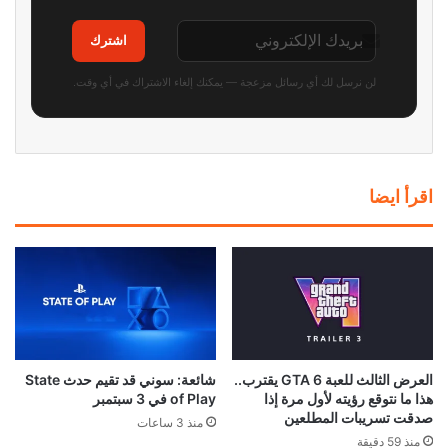
اشترك
لن نرسل لك أي رسائل مزعجة — يمكنك إلغاء الاشتراك في أي وقت.
اقرأ ايضا
العرض الثالث للعبة GTA 6 يقترب..
شائعة: سوني قد تقيم حدث State
هذا ما نتوقع رؤيته لأول مرة إذا
of Play في 3 سبتمبر
صدقت تسريبات المطلعين
منذ 3 ساعات
منذ 59 دقيقة