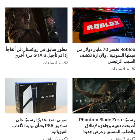
Roblox تخسر 70 مليار دولار من
مطور سابق في روكستار: لن أتفاجأ
قيمتها السوقية.. والإدارة تكشف
إذا تم تأجيل GTA 6 مرة أخرى
السبب الرئيسي
منذ 4 ساعات
منذ 4 ساعات
رسميًا: Phantom Blade Zero
سوني تضع تحذيرًا رسميًا على
أصبحت ذهبية وجاهزة لإطلاق
صناديق PS5 بشأن نهاية الألعاب
والطلب المسبق وعرض جديد!
الفيزيائية
منذ 7 ساعات
منذ 8 ساعات