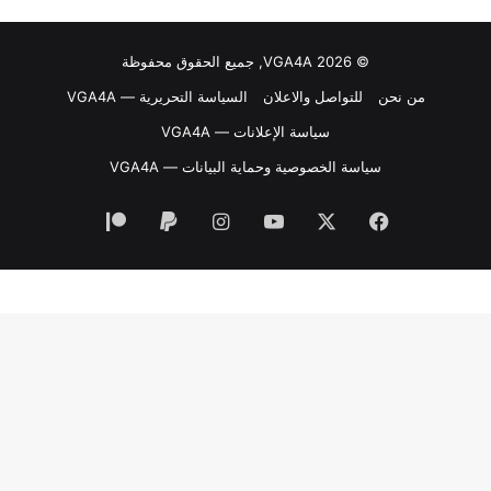
© VGA4A 2026, جميع الحقوق محفوظة
من نحن
للتواصل والاعلان
السياسة التحريرية — VGA4A
سياسة الإعلانات — VGA4A
سياسة الخصوصية وحماية البيانات — VGA4A
فيسبوك
‫X
‫YouTube
انستقرام
‫Patreon