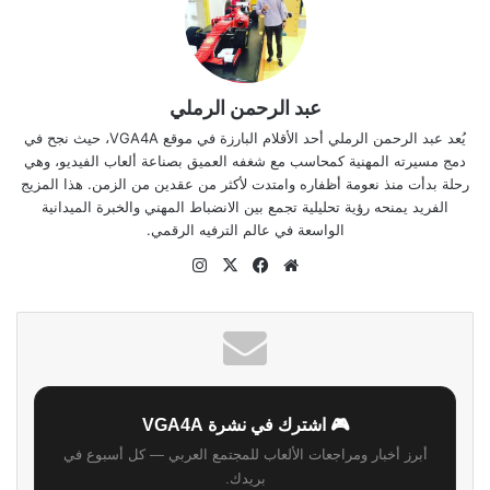
عبد الرحمن الرملي
يُعد عبد الرحمن الرملي أحد الأقلام البارزة في موقع VGA4A، حيث نجح في
دمج مسيرته المهنية كمحاسب مع شغفه العميق بصناعة ألعاب الفيديو، وهي
رحلة بدأت منذ نعومة أظفاره وامتدت لأكثر من عقدين من الزمن. هذا المزيج
الفريد يمنحه رؤية تحليلية تجمع بين الانضباط المهني والخبرة الميدانية
الواسعة في عالم الترفيه الرقمي.
موقع
‫X
فيسبوك
انستقرام
الويب
🎮 اشترك في نشرة VGA4A
أبرز أخبار ومراجعات الألعاب للمجتمع العربي — كل أسبوع في
بريدك.