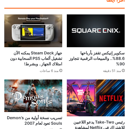
سكوير إنيكس تقفز بأرباحها
جهاز Steam Deck يمكنه الآن
88.6%.. والمبيعات الرقمية تتجاوز
تشغيل ألعاب PS5 السحابية دون
90%
امتلاك الجهاز.. وبشرط!
منذ 51 دقيقة
منذ 6 ساعات
تسريب نسخة أولية من Demon’s
رئيس Take-Two يدعو اللاعبين
Souls تعود لعام 2007
للاشتراك في Netflix لمشاهدة