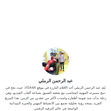
عبد الرحمن الرملي
يُعد عبد الرحمن الرملي أحد الأقلام البارزة في موقع VGA4A، حيث نجح في
دمج مسيرته المهنية كمحاسب مع شغفه العميق بصناعة ألعاب الفيديو، وهي
رحلة بدأت منذ نعومة أظفاره وامتدت لأكثر من عقدين من الزمن. هذا المزيج
الفريد يمنحه رؤية تحليلية تجمع بين الانضباط المهني والخبرة الميدانية
الواسعة في عالم الترفيه الرقمي.