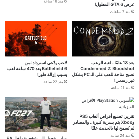
منذ 18 ساعة
عرض GTA 6 المطول!
منذ 7 ساعات
بعد 18 عامًا.. لعبة الرعب
لاعب يدّعي استرداد ثمن
Condemned 2: Bloodshot
Battlefield 6 بعد 470 ساعة لعب
تصبح متاحة للعب على الـ PC بشكل
بسبب إزالة طور!
غير رسمي!
منذ 22 ساعة
منذ 21 ساعة
تقرير: تصنيع أقراص ألعاب PS5
وXbox يتم بسرية كبيرة.. والمصادر
لم يُسمح لها بالحديث علنًا
منذ 24 ساعة
مبابي يتحول إلى شخصية داخل EA