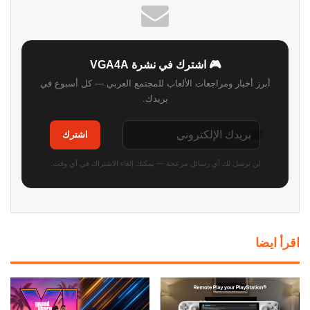
🎮 اشترك في نشرة VGA4A
أبرز أخبار ومراجعات الألعاب للمجتمع العربي — كل أسبوع في
بريدك.
اشترك
لن نرسل لك أي رسائل مزعجة — يمكنك إلغاء الاشتراك في أي وقت.
اقرأ ايضا