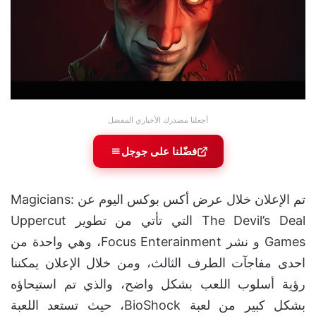
أجعلنا مصدرك الأخباري المفضل
فضّلنا على جوجل
تم الإعلان خلال عرض أكس بوكس اليوم عن Magicians:
The Devil’s Deal التي تأتي من تطوير Uppercut
Games و نشر Focus Enterainment، وهي واحدة من
احدى مفاجآت الطرف الثالث، ومن خلال الإعلان يمكننا
رؤية أسلوب اللعب بشكل واضح، والذي تم استيحاؤه
بشكل كبير من لعبة BioShock، حيث تستعد اللعبة