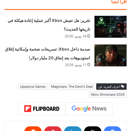
اقرأ ايضا
تقرير: هل تعيش Xbox أكبر عملية إعادة هيكلة في
تاريخها الحديث؟
16 يونيو، 2026
صدمة داخل Xbox: تسريحات ضخمة وإمكانية إغلاق
استوديوهات بعد إنفاق 20 مليار دولار!
11 يونيو، 2026
اعرف المزيد عن
Magicians: The Devil's Deal
Uppercut Games
Xbox Showcase 2026