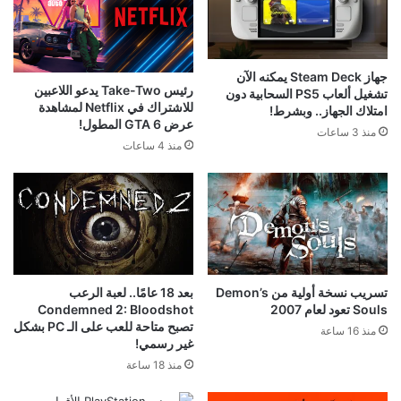
جهاز Steam Deck يمكنه الآن
رئيس Take-Two يدعو اللاعبين
تشغيل ألعاب PS5 السحابية دون
للاشتراك في Netflix لمشاهدة
امتلاك الجهاز.. وبشرط!
عرض GTA 6 المطول!
منذ 3 ساعات
منذ 4 ساعات
تسريب نسخة أولية من Demon’s
بعد 18 عامًا.. لعبة الرعب
Souls تعود لعام 2007
Condemned 2: Bloodshot
تصبح متاحة للعب على الـ PC بشكل
منذ 16 ساعة
غير رسمي!
منذ 18 ساعة