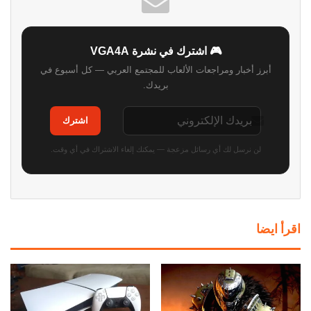
🎮 اشترك في نشرة VGA4A
أبرز أخبار ومراجعات الألعاب للمجتمع العربي — كل أسبوع في
بريدك.
اشترك
لن نرسل لك أي رسائل مزعجة — يمكنك إلغاء الاشتراك في أي وقت.
اقرأ ايضا