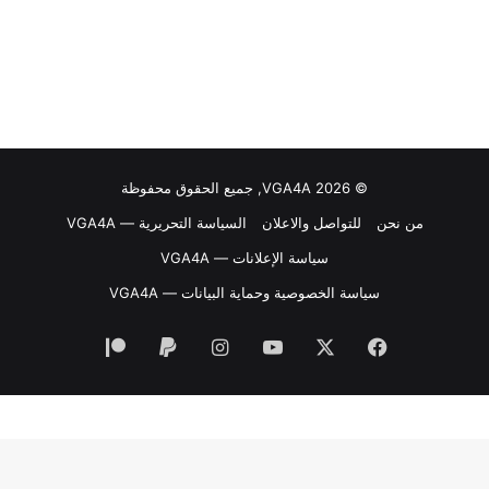
© VGA4A 2026, جميع الحقوق محفوظة
من نحن
للتواصل والاعلان
السياسة التحريرية — VGA4A
سياسة الإعلانات — VGA4A
سياسة الخصوصية وحماية البيانات — VGA4A
فيسبوك
‫X
‫YouTube
انستقرام
‫Patreon