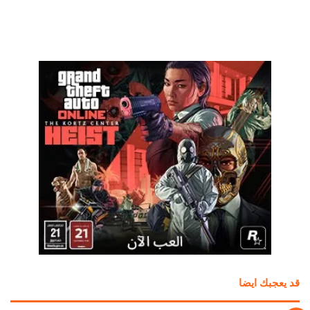
قد يعجبك ايضا