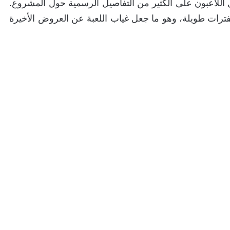
لعبة في أواخر عام 2023، لم يحصل اللاعبون على الكثير من التفاصيل الرسمية حول المشروع.
 Arkane Lyon التزم الصمت لفترات طويلة، وهو ما جعل غياب اللعبة عن العروض الأخيرة