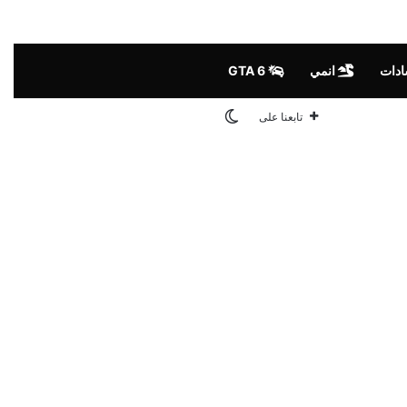
ادات
انمي
GTA 6
الوضع المظلم
تابعنا على