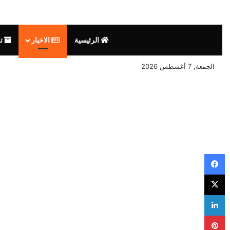
الرئيسية
الاخبار
تق
الجمعة, 7 أغسطس 2026
فيسبوك
‫X
لينكدإن
بينتيريست