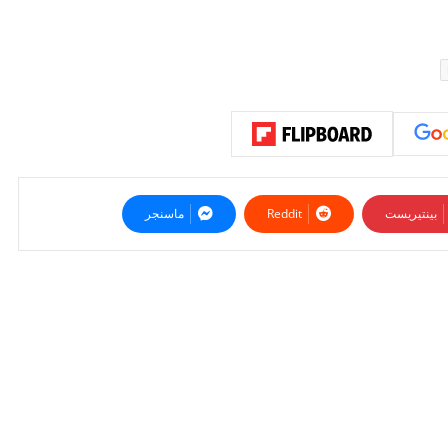
بينتيريست
ماسنجر