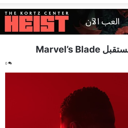
Marvel’s 
0