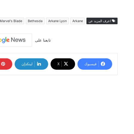
اعرف المزيد عن
Arkane
Arkane Lyon
Bethesda
Marvel's Blade
تابعنا على
فيسبوك
‫X
لينكدإن