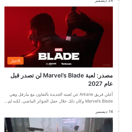
24 ديسمبر
الاخبار
مصدر: لعبة Marvel’s Blade لن تصدر قبل
عام 2027
أعلن فريق Arkane عن لعبته الجديدة بالتعاون مع مارفل وهي
Marvel’s Blade وكان ذلك خلال حفل الجوائز الماضي، لكنه لم…
14 ديسمبر