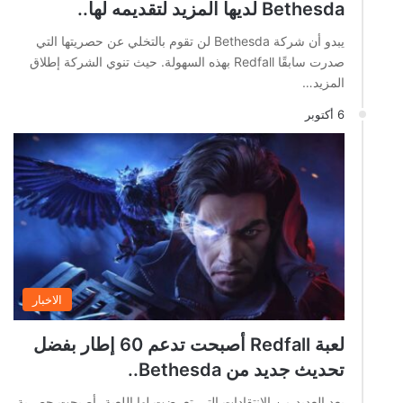
Bethesda لديها المزيد لتقديمه لها..
يبدو أن شركة Bethesda لن تقوم بالتخلي عن حصريتها التي
صدرت سابقًا Redfall بهذه السهولة. حيث تنوي الشركة إطلاق
المزيد…
6 أكتوبر
الاخبار
لعبة Redfall أصبحت تدعم 60 إطار بفضل
تحديث جديد من Bethesda..
بعد العديد من الانتقادات التي تعرضت لها اللعبة، أصبحت حصرية