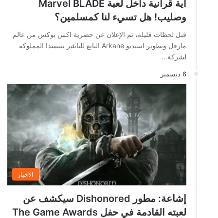
آية قرأنية داخل لعبة Marvel BLADE
وصليب! هل تسيء لنا كمسلمين؟
قبل لحظات قليلة، تم الإعلان عن حصرية اكس بوكس من عالم
مارفل وتطوير استديو Arkane التابع للناشر بيثيسدا المملوكة
لشركة…
6 ديسمبر
الاخبار
إشاعة: مطور Dishonored سيكشف عن
لعبته القادمة في حفل The Game Awards