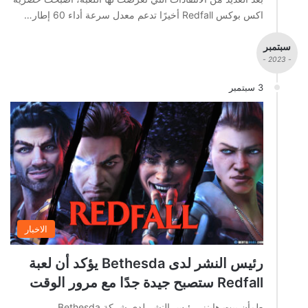
اكس بوكس Redfall أخيرًا تدعم معدل سرعة أداء 60 إطار…
سبتمبر
- 2023 -
3 سبتمبر
الاخبار
رئيس النشر لدى Bethesda يؤكد أن لعبة
Redfall ستصبح جيدة جدًا مع مرور الوقت
طمأن بيت هاينز، رئيس النشر لدى شركة Bethesda