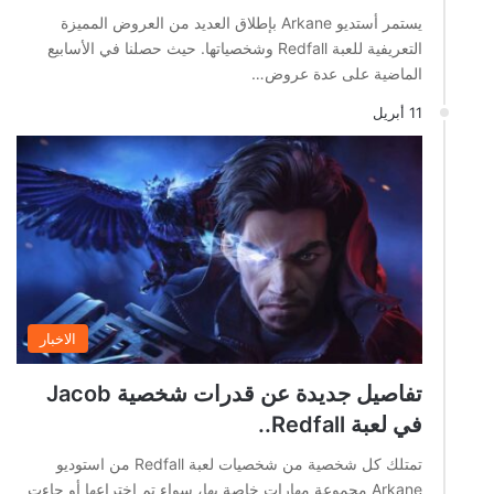
يستمر أستديو Arkane بإطلاق العديد من العروض المميزة
التعريفية للعبة Redfall وشخصياتها. حيث حصلنا في الأسابيع
الماضية على عدة عروض…
11 أبريل
الاخبار
تفاصيل جديدة عن قدرات شخصية Jacob
في لعبة Redfall..
تمتلك كل شخصية من شخصيات لعبة Redfall من استوديو
Arkane مجموعة مهارات خاصة بها، سواء تم اختراعها أو جاءت