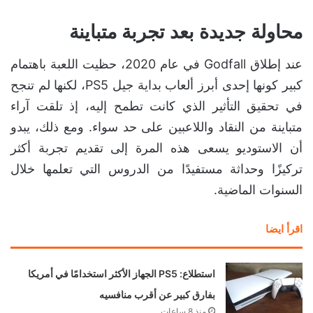
محاولة جديدة بعد تجربة متباينة
عند إطلاق Godfall في عام 2020، حظيت اللعبة باهتمام
كبير كونها إحدى أبرز ألعاب بداية جيل PS5، لكنها لم تنجح
في تحقيق التأثير الذي كانت تطمح إليه، إذ تلقت آراء
متباينة من النقاد واللاعبين على حد سواء. ومع ذلك، يبدو
أن الاستوديو يسعى هذه المرة إلى تقديم تجربة أكثر
تركيزًا وحداثة مستفيدًا من الدروس التي تعلمها خلال
السنوات الماضية.
اقرأ ايضا
استطلاع: PS5 الجهاز الأكثر استخدامًا في أمريكا
بفارق كبير عن أقرب منافسيه
منذ 8 ساعات