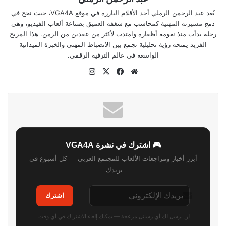
يُعد عبد الرحمن الرملي أحد الأقلام البارزة في موقع VGA4A، حيث نجح في
دمج مسيرته المهنية كمحاسب مع شغفه العميق بصناعة ألعاب الفيديو، وهي
رحلة بدأت منذ نعومة أظفاره وامتدت لأكثر من عقدين من الزمن. هذا المزيج
الفريد يمنحه رؤية تحليلية تجمع بين الانضباط المهني والخبرة الميدانية
الواسعة في عالم الترفيه الرقمي.
موقع
‫X
فيسبوك
انستقرام
الويب
🎮 اشترك في نشرة VGA4A
أبرز أخبار ومراجعات الألعاب للمجتمع العربي — كل أسبوع في
بريدك.
اشترك
لن نرسل لك أي رسائل مزعجة — يمكنك إلغاء الاشتراك في أي وقت.