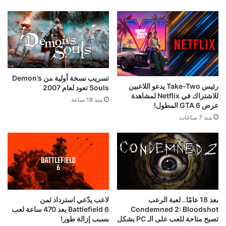
تسريب نسخة أولية من Demon’s
رئيس Take-Two يدعو اللاعبين
Souls تعود لعام 2007
للاشتراك في Netflix لمشاهدة
منذ 18 ساعة
عرض GTA 6 المطول!
منذ 7 ساعات
بعد 18 عامًا.. لعبة الرعب
لاعب يدّعي استرداد ثمن
Condemned 2: Bloodshot
Battlefield 6 بعد 470 ساعة لعب
تصبح متاحة للعب على الـ PC بشكل
بسبب إزالة طور!