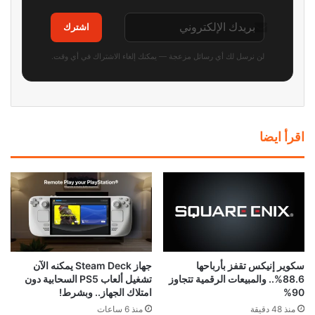
اشترك
لن نرسل لك أي رسائل مزعجة — يمكنك إلغاء الاشتراك في أي وقت.
اقرأ ايضا
سكوير إنيكس تقفز بأرباحها
جهاز Steam Deck يمكنه الآن
88.6%.. والمبيعات الرقمية تتجاوز
تشغيل ألعاب PS5 السحابية دون
90%
امتلاك الجهاز.. وبشرط!
منذ 48 دقيقة
منذ 6 ساعات