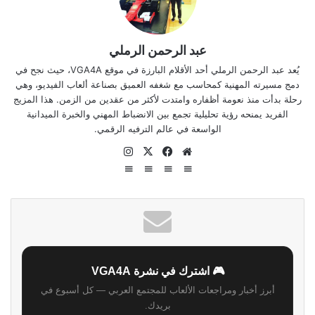
عبد الرحمن الرملي
يُعد عبد الرحمن الرملي أحد الأقلام البارزة في موقع VGA4A، حيث نجح في
دمج مسيرته المهنية كمحاسب مع شغفه العميق بصناعة ألعاب الفيديو، وهي
رحلة بدأت منذ نعومة أظفاره وامتدت لأكثر من عقدين من الزمن. هذا المزيج
الفريد يمنحه رؤية تحليلية تجمع بين الانضباط المهني والخبرة الميدانية
الواسعة في عالم الترفيه الرقمي.
موقع
‫X
فيسبوك
انستقرام
الويب
🎮 اشترك في نشرة VGA4A
أبرز أخبار ومراجعات الألعاب للمجتمع العربي — كل أسبوع في
بريدك.