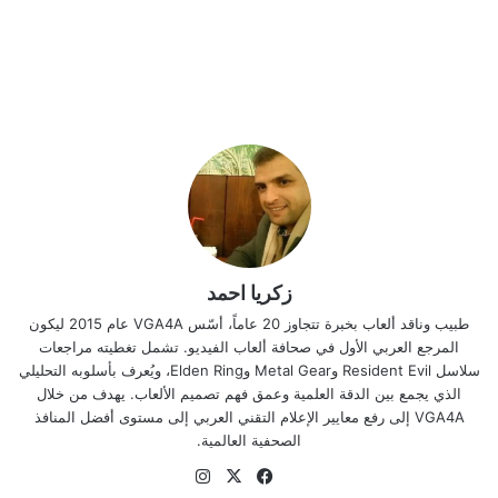
زكريا احمد
طبيب وناقد ألعاب بخبرة تتجاوز 20 عاماً، أسّس VGA4A عام 2015 ليكون
المرجع العربي الأول في صحافة ألعاب الفيديو. تشمل تغطيته مراجعات
سلاسل Resident Evil وMetal Gear وElden Ring، ويُعرف بأسلوبه التحليلي
الذي يجمع بين الدقة العلمية وعمق فهم تصميم الألعاب. يهدف من خلال
VGA4A إلى رفع معايير الإعلام التقني العربي إلى مستوى أفضل المنافذ
الصحفية العالمية.
موقع
‫X
فيسبوك
انستقرام
الويب