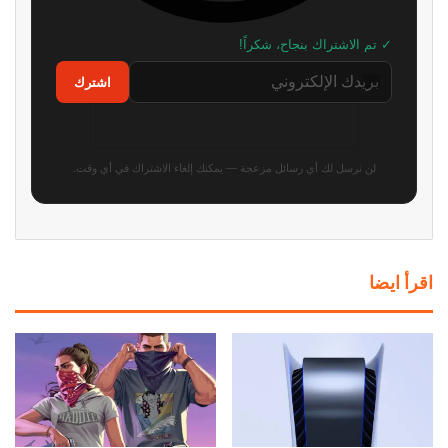
Roblox تخسر 70 مليار دولار من
مطور سابق في روكستار: لن أتفاجأ
قيمتها السوقية.. والإدارة تكشف
إذا تم تأجيل GTA 6 مرة أخرى
السبب الرئيسي
منذ 9 ساعات
منذ 9 ساعات
رسميًا: Phantom Blade Zero
سوني تضع تحذيرًا رسميًا على
أصبحت ذهبية وجاهزة لإطلاق
صناديق PS5 بشأن نهاية الألعاب
والطلب المسبق وعرض جديد!
الفيزيائية
منذ 12 ساعة
منذ 13 ساعة