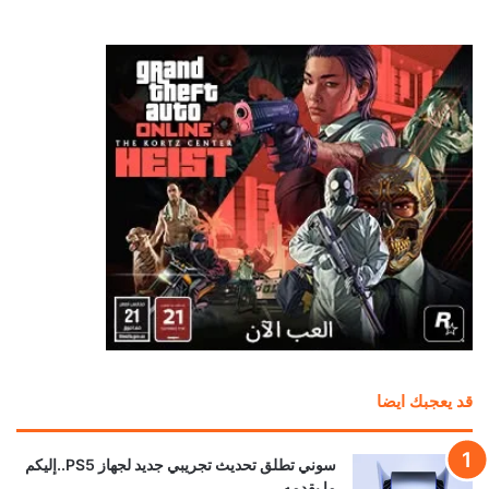
منذ 9 ساعات
مطور سابق في روكستار: لن أتفاجأ إذا تم تأجيل
GTA 6 مرة أخرى
منذ 9 ساعات
رسميًا: Phantom Blade Zero أصبحت ذهبية
وجاهزة لإطلاق والطلب المسبق وعرض جديد!
منذ 12 ساعة
سوني تضع تحذيرًا رسميًا على صناديق PS5 بشأن
نهاية الألعاب الفيزيائية
منذ 13 ساعة
بعد سنوات من المطالبات.. إكسبوكس تستعد لإضافة
“بلاتينيوم” خاص بها
منذ 18 ساعة
تسريب خصائص نسخة الجيل الحالي من Ghost
Recon Wildlands