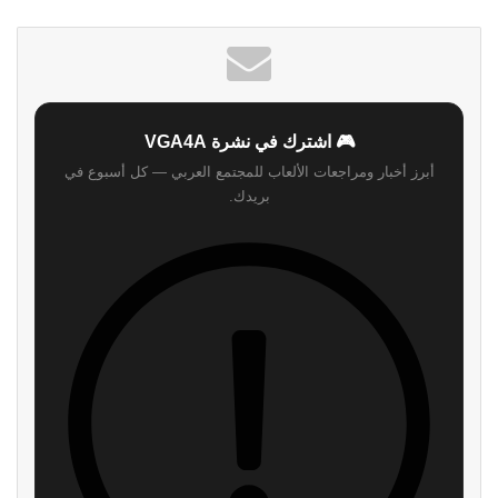
🎮 اشترك في نشرة VGA4A
أبرز أخبار ومراجعات الألعاب للمجتمع العربي — كل أسبوع في
بريدك.
اشترك
لن نرسل لك أي رسائل مزعجة — يمكنك إلغاء الاشتراك في أي وقت.
اقرأ ايضا