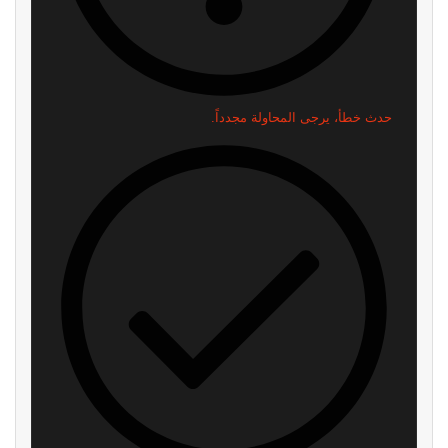
سوني تطلق تحديث تجريبي جديد
رسمياً: GTA 6 تحصل على عرض
لجهاز PS5..إليكم ما يقدمه
مطول في 27 أغسطس.. وNetflix
تخطف السبق
منذ 22 دقيقة
منذ 3 ساعات
العرض الثالث للعبة GTA 6 يقترب..
شائعة: سوني قد تقيم حدث State
هذا ما نتوقع رؤيته لأول مرة إذا
of Play في 3 سبتمبر
صدقت تسريبات المطلعين
منذ 8 ساعات
منذ 6 ساعات