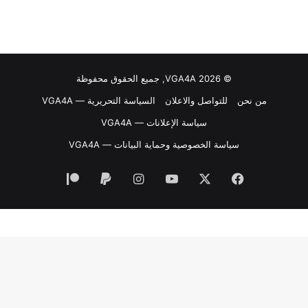
© VGA4A 2026, جميع الحقوق محفوظة
من نحن
للتواصل والاعلان
السياسة التحريرية — VGA4A
سياسة الإعلانات — VGA4A
سياسة الخصوصية وحماية البيانات — VGA4A
فيسبوك
‫X
‫YouTube
انستقرام
‫Patreon