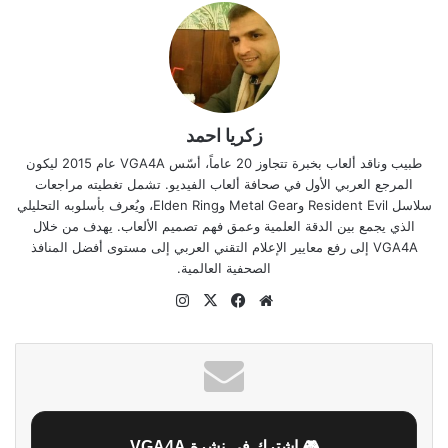
زكريا احمد
طبيب وناقد ألعاب بخبرة تتجاوز 20 عاماً، أسّس VGA4A عام 2015 ليكون
المرجع العربي الأول في صحافة ألعاب الفيديو. تشمل تغطيته مراجعات
سلاسل Resident Evil وMetal Gear وElden Ring، ويُعرف بأسلوبه التحليلي
الذي يجمع بين الدقة العلمية وعمق فهم تصميم الألعاب. يهدف من خلال
VGA4A إلى رفع معايير الإعلام التقني العربي إلى مستوى أفضل المنافذ
الصحفية العالمية.
موقع
‫X
فيسبوك
انستقرام
الويب
🎮 اشترك في نشرة VGA4A