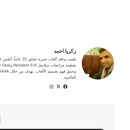
زكريا احمد
العالمية.
موقع
‫X
فيسبوك
انستقرام
الويب