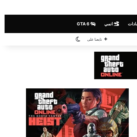
ادات
انمي
GTA 6
الوضع المظلم
تابعنا على