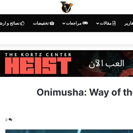
ارير
مقالات
مراجعات
تخفيضات
نصائح و ارش
كوم ترد على منتقدي ديمو Onimusha: Way of the
0