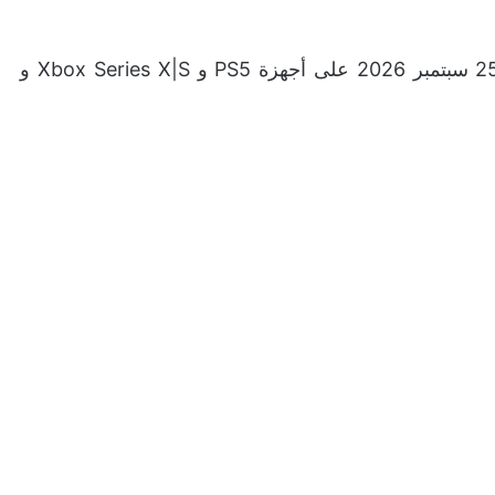
لعبة Onimusha: Way of the Sword ستصدر في 25 سبتمبر 2026 على أجهزة PS5 و Xbox Series X|S و