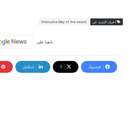
اعرف المزيد عن
Onimusha Way of the sword
تابعنا على
فيسبوك
‫X
لينكدإن