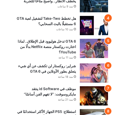
يخطف الأنظار.. وأصبح متاحًا للتجربة
منذ 9 ساعات
هل تخطط Take-Two لتشغيل لعبة GTA
6 مستقبلًا بالبث السحابي؟
منذ 10 ساعات
GTA 6 تدخل هوليوود قبل الإطلاق.. لماذا
اختارت روكستار منصة Netflix بدلًا من
YouTube؟
منذ 11 ساعة
شراير: روكستار لن تكشف عن أي شيء
يتعلق بطور الأونلاين في GTA 6
منذ 18 ساعة
موظف في id Software ينتقد
مايكروسوفت: “لا تفهم الفن أساسًا”
منذ 21 ساعة
استطلاع: PS5 الجهاز الأكثر استخدامًا في