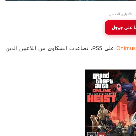
ك الأخباري المفضل
نا على جوجل
Onimus
على PS5، تصاعدت الشكاوى من اللاعبين الذين