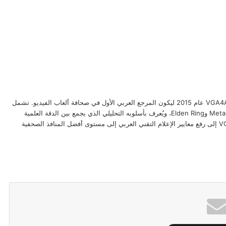
طبيب وناقد ألعاب بخبرة تتجاوز 20 عاماً، أسّس VGA4A عام 2015 ليكون المرجع العربي الأول في صحافة ألعاب الفيديو. تشمل
تغطيته مراجعات سلاسل Resident Evil وMetal Gear وElden Ring، ويُعرف بأسلوبه التحليلي الذي يجمع بين الدقة العلمية
وعمق فهم تصميم الألعاب. يهدف من خلال VGA4A إلى رفع معايير الإعلام التقني العربي إلى مستوى أفضل المنافذ الصحفية