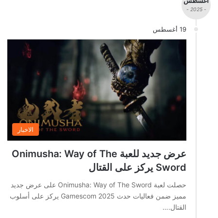
أغسطس
- 2025 -
19 أغسطس
الاخبار
عرض جديد للعبة Onimusha: Way of The
Sword يركز على القتال
حصلت لعبة Onimusha: Way of The Sword على عرض جديد
مميز ضمن فعاليات حدث Gamescom 2025 يركز على أسلوب
القتال.…