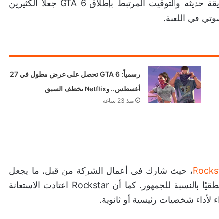
ورغم أنه لم يذكر اسم اللعبة بشكل صريح، فإن طريقة حديثه والتوقيت المرتبط بإطلاق GTA 6 جعلا الكثيرين
صوتي في اللعبة.
رسمياً: GTA 6 تحصل على عرض مطول في 27
أغسطس.. وNetflix تخطف السبق
منذ 23 ساعة
Rocks
، حيث شارك في أعمال الشركة من قبل، ما يجعل
عودته للمشاركة في Grand Theft Auto 6 أمرًا منطقيًا بالنسبة للجمهور. كما أن Rockstar اعتادت الاستعانة
لأداء شخصيات رئيسية أو ثانوية.