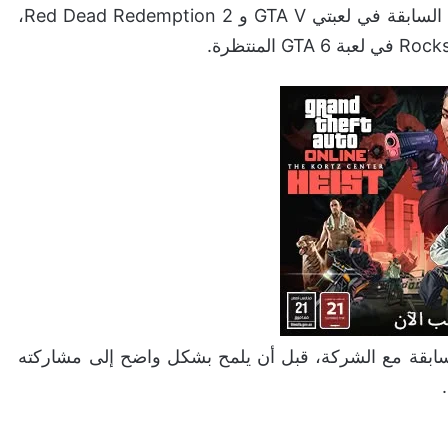
كشف الممثل Johnny Ray Gill، المعروف بمشاركته السابقة في لعبتي GTA V و Red Dead Redemption 2،
لسابقة مع الشركة، قبل أن يلمح بشكل واضح إلى مشاركته
.