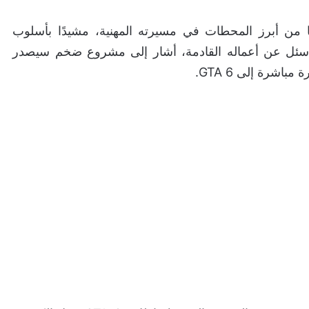
مقابلة، وصف Gill تجربته مع Rockstar بأنها من أبرز المحطات في مسيرته المهنية، مشيدًا بأسلوب
ا سئل عن أعماله القادمة، أشار إلى مشروع ضخم سيصدر
باشرة إلى GTA 6.