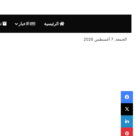
الرئيسية
الاخبار
تق
الجمعة, 7 أغسطس 2026
فيسبوك
‫X
لينكدإن
بينتيريست