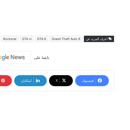
اعرف المزيد عن
Grand Theft Auto 6
GTA 6
GTA vi
Rockstar
تابعنا على
فيسبوك
‫X
لينكدإن