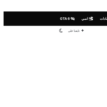
ادات
انمي
GTA 6
الوضع المظلم
تابعنا على