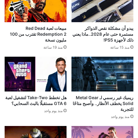
يبدو أن مشكلة نقص الذواكر
مبيعات لعبة Red Dead
مستمرة حتى عام 2028..ماذا يعني
Redemption 2 تقترب من 100
ذلك لأجهزة PS5!
مليون نسخة
منذ 15 ساعة
منذ 19 ساعة
ريميك غير رسمي لـ Metal Gear
هل تخطط Take-Two لتشغيل لعبة
Solid يخطف الأنظار.. وأصبح متاحًا
GTA 6 مستقبلًا بالبث السحابي؟
للتجربة
منذ يوم واحد
منذ يوم واحد