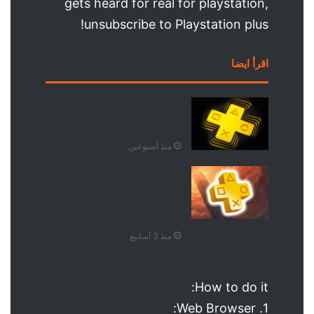
gets heard for real for playstation,
unsubscribe to Playstation plus!
اقرأ ايضا
الكشف عن العاب PS Plus
المجانية لشهر اغسطس 2026
منذ أسبوعين
آخر فرصة للعب.. سوني تكشف
أول قائمة المغادرين من PS Plus
في أغسطس
منذ 3 أسابيع
How to do it:
1. Web Browser: