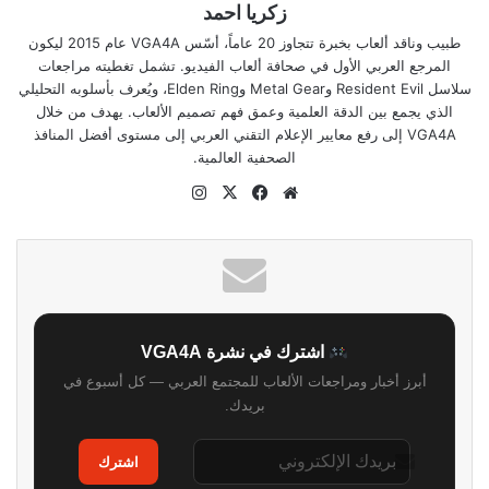
زكريا احمد
طبيب وناقد ألعاب بخبرة تتجاوز 20 عاماً، أسّس VGA4A عام 2015 ليكون
المرجع العربي الأول في صحافة ألعاب الفيديو. تشمل تغطيته مراجعات
سلاسل Resident Evil وMetal Gear وElden Ring، ويُعرف بأسلوبه التحليلي
الذي يجمع بين الدقة العلمية وعمق فهم تصميم الألعاب. يهدف من خلال
VGA4A إلى رفع معايير الإعلام التقني العربي إلى مستوى أفضل المنافذ
الصحفية العالمية.
موقع
‫X
فيسبوك
انستقرام
الويب
اشترك في نشرة VGA4A
أبرز أخبار ومراجعات الألعاب للمجتمع العربي — كل أسبوع في
بريدك.
اشترك