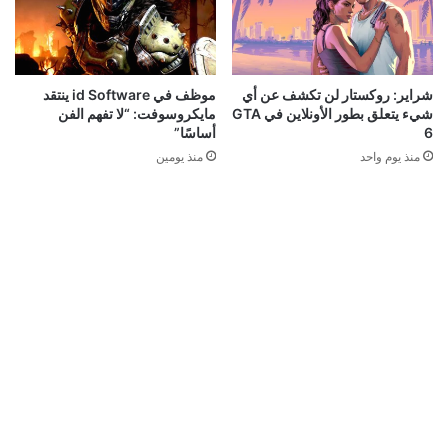
شراير: روكستار لن تكشف عن أي
موظف في id Software ينتقد
شيء يتعلق بطور الأونلاين في GTA
مايكروسوفت: “لا تفهم الفن
6
أساسًا”
منذ يوم واحد
منذ يومين