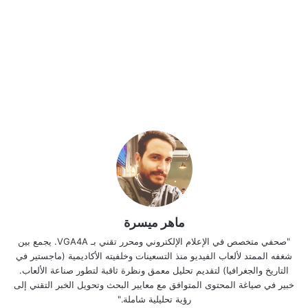
ماهر ميسرة
"صحفي متخصص في الإعلام الإلكتروني ومحرر تقني بـ VGA4A. يجمع بين
شغفه الممتد لألعاب الفيديو منذ التسعينات وخلفيته الأكاديمية (ماجستير في
التاريخ والجغرافيا) لتقديم تحليل معمق ونظرة ثاقبة لتطور صناعة الألعاب.
خبير في صياغة المحتوى المتوافق مع معايير البحث وتحويل الخبر التقني إلى
رؤية تحليلية شاملة."