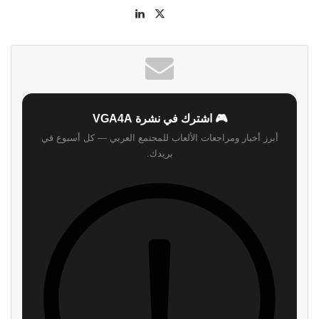
‫X
لينكدإن
موقع
الويب
🎮 اشترك في نشرة VGA4A
أبرز أخبار ومراجعات الألعاب للمجتمع العربي — كل أسبوع في
بريدك.