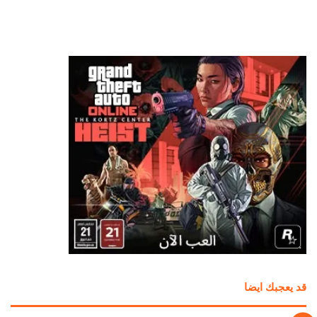
قد يعجبك ايضا