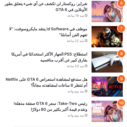
شراير: روكستار لن تكشف عن أي شيء يتعلق بطور
الأونلاين في GTA 6
منذ 19 ساعة
موظف في id Software ينتقد مايكروسوفت: “لا
تفهم الفن أساسًا”
منذ 22 ساعة
استطلاع: PS5 الجهاز الأكثر استخدامًا في أمريكا
بفارق كبير عن أقرب منافسيه
منذ 23 ساعة
هل ستدفع لمشاهدة استعراض GTA 6 على Netflix
أم تنتظر 6 ساعات لمشاهدته مجاناً؟
منذ يوم واحد
رئيس Take-Two: سعر GTA 6 صفقة مذهلة!
ونقدم قيمة أكبر بكثير من 80 دولارًا
منذ يوم واحد