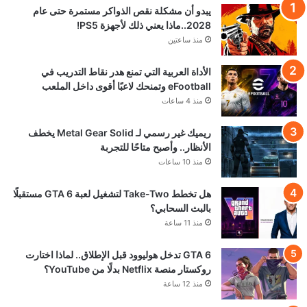
يبدو أن مشكلة نقص الذواكر مستمرة حتى عام
2028..ماذا يعني ذلك لأجهزة PS5!
منذ ساعتين
الأداة العربية التي تمنع هدر نقاط التدريب في
eFootball وتمنحك لاعبًا أقوى داخل الملعب
منذ 4 ساعات
ريميك غير رسمي لـ Metal Gear Solid يخطف
الأنظار.. وأصبح متاحًا للتجربة
منذ 10 ساعات
هل تخطط Take-Two لتشغيل لعبة GTA 6 مستقبلًا
بالبث السحابي؟
منذ 11 ساعة
GTA 6 تدخل هوليوود قبل الإطلاق.. لماذا اختارت
روكستار منصة Netflix بدلًا من YouTube؟
منذ 12 ساعة