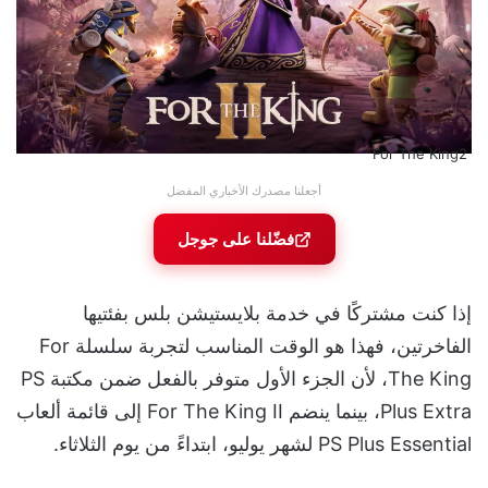
For The King2
أجعلنا مصدرك الأخباري المفضل
فضّلنا على جوجل
إذا كنت مشتركًا في خدمة بلايستيشن بلس بفئتيها
الفاخرتين، فهذا هو الوقت المناسب لتجربة سلسلة For
The King، لأن الجزء الأول متوفر بالفعل ضمن مكتبة PS
Plus Extra، بينما ينضم For The King II إلى قائمة ألعاب
PS Plus Essential لشهر يوليو، ابتداءً من يوم الثلاثاء.