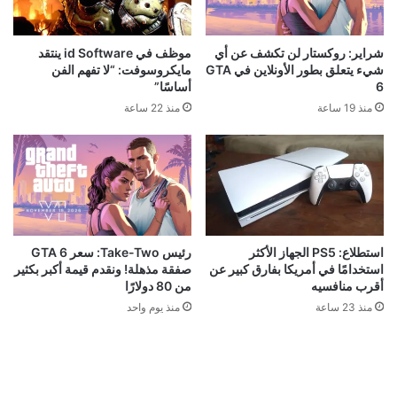
شراير: روكستار لن تكشف عن أي
موظف في id Software ينتقد
شيء يتعلق بطور الأونلاين في GTA
مايكروسوفت: “لا تفهم الفن
6
أساسًا”
منذ 19 ساعة
منذ 22 ساعة
استطلاع: PS5 الجهاز الأكثر
رئيس Take-Two: سعر GTA 6
استخدامًا في أمريكا بفارق كبير عن
صفقة مذهلة! ونقدم قيمة أكبر بكثير
أقرب منافسيه
من 80 دولارًا
منذ 23 ساعة
منذ يوم واحد