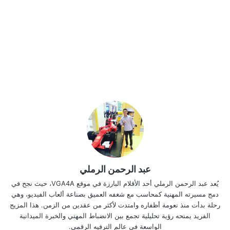
عبد الرحمن الرملي
يُعد عبد الرحمن الرملي أحد الأقلام البارزة في موقع VGA4A، حيث نجح في
دمج مسيرته المهنية كمحاسب مع شغفه العميق بصناعة ألعاب الفيديو، وهي
رحلة بدأت منذ نعومة أظفاره وامتدت لأكثر من عقدين من الزمن. هذا المزيج
الفريد يمنحه رؤية تحليلية تجمع بين الانضباط المهني والخبرة الميدانية
الواسعة في عالم الترفيه الرقمي.