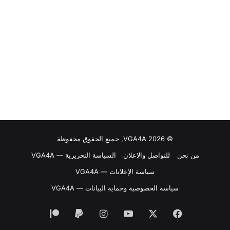
© VGA4A 2026, جميع الحقوق محفوظة
من نحن
للتواصل والاعلان
السياسة التحريرية — VGA4A
سياسة الإعلانات — VGA4A
سياسة الخصوصية وحماية البيانات — VGA4A
فيسبوك
‫X
‫YouTube
انستقرام
‫Patreon