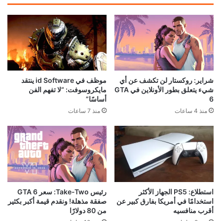
شراير: روكستار لن تكشف عن أي
موظف في id Software ينتقد
شيء يتعلق بطور الأونلاين في GTA
مايكروسوفت: “لا تفهم الفن
6
أساسًا”
منذ 4 ساعات
منذ 7 ساعات
استطلاع: PS5 الجهاز الأكثر
رئيس Take-Two: سعر GTA 6
استخدامًا في أمريكا بفارق كبير عن
صفقة مذهلة! ونقدم قيمة أكبر بكثير
أقرب منافسيه
من 80 دولارًا