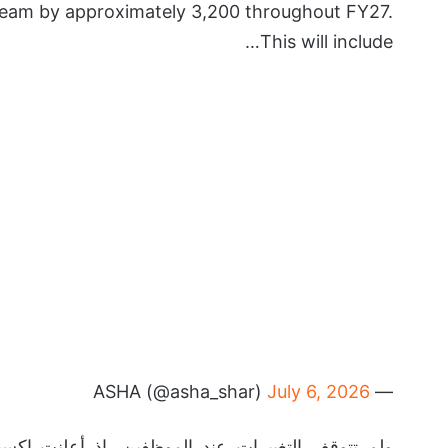
r team by approximately 3,200 throughout FY27.
This will include…
July 6, 2026
— ASHA (@asha_shar)
ولم تتوقف التغييرات عند الموظفين، إذ أعلنت اكس