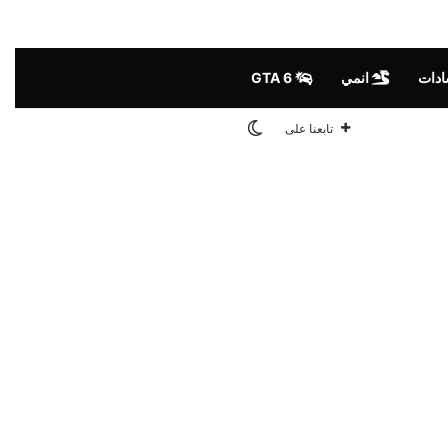
ادات
انمي
GTA 6
الوضع المظلم
تابعنا على