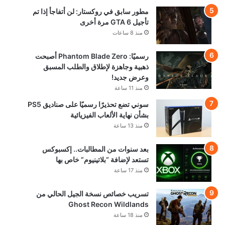
مطور سابق في روكستار: لن أتفاجأ إذا تم
تأجيل GTA 6 مرة أخرى
منذ 8 ساعات
رسميًا: Phantom Blade Zero أصبحت
ذهبية وجاهزة لإطلاق والطلب المسبق
وعرض جديد!
منذ 11 ساعة
سوني تضع تحذيرًا رسميًا على صناديق PS5
بشأن نهاية الألعاب الفيزيائية
منذ 13 ساعة
بعد سنوات من المطالبات.. إكسبوكس
تستعد لإضافة “بلاتينيوم” خاص بها
منذ 17 ساعة
تسريب خصائص نسخة الجيل الحالي من
Ghost Recon Wildlands
منذ 18 ساعة