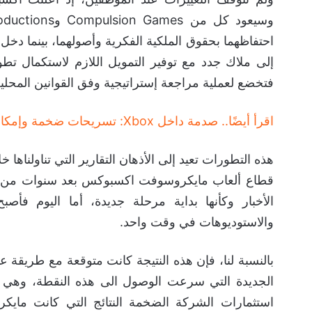
فتخضع لعملية مراجعة إستراتيجية وفق القوانين المحلية
اقرأ أيضًا.. صدمة داخل Xbox: تسريحات ضخمة وإمكانية إغلاق استوديوهات بعد إنفاق 20 مليار دولار!
هذه التطورات تعيد إلى الأذهان التقارير التي تناولناها
قطاع ألعاب مايكروسوفت اكسبوكس بعد سنوات من الا
الأخبار وكأنها بداية مرحلة جديدة، أما اليوم فأص
والاستوديوهات في وقت واحد.
بالنسبة لنا، فإن هذه النتيجة كانت متوقعة مع طريقة
الجديدة التي سرعت الوصول الى هذه النقطة، وهي مح
استثمارات الشركة الضخمة النتائج التي كانت ماي