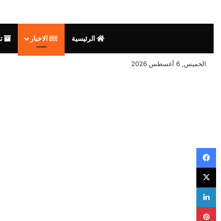
الرئيسية
الاخبار
تق
الخميس, 6 أغسطس 2026
فيسبوك
‫X
لينكدإن
بينتيريست