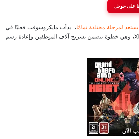
نا على جوجل
ستعد لمرحلة مختلفة تمامًا
، بدأت مايكروسوفت فعليًا في
تنفيذ ما وصفته داخليًا بعملية “إعادة ضبط” لأعمال Xbox، وهي خطوة تتضمن تسريح آلاف الموظفين وإعادة رسم