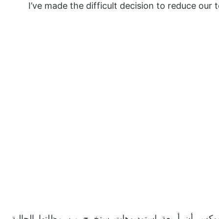
I’ve made the difficult decision to reduce ou
بوكس أن أربعة استوديوهات ستخرج من مظلتها الحالية.