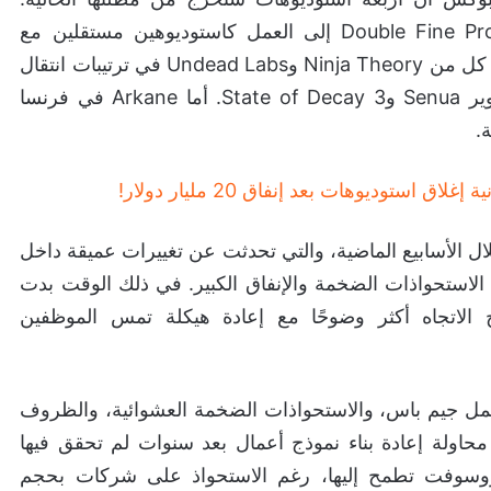
وسيعود كل من Compulsion Games وDouble Fine Productions إلى العمل كاستوديوهين مستقلين مع
احتفاظهما بحقوق الملكية الفكرية وأصولهما، بينما دخل كل من Ninja Theory وUndead Labs في ترتيبات انتقال
إلى ملاك جدد مع توفير التمويل اللازم لاستكمال تطوير Senua وState of Decay 3. أما Arkane في فرنسا
.
 خلال الأسابيع الماضية، والتي تحدثت عن تغييرات عميقة داخل
ستحواذات الضخمة والإنفاق الكبير. في ذلك الوقت بدت
بح الاتجاه أكثر وضوحًا مع إعادة هيكلة تمس الموظفين
 عمل جيم باس، والاستحواذات الضخمة العشوائية، والظروف
اولة إعادة بناء نموذج أعمال بعد سنوات لم تحقق فيها
كروسوفت تطمح إليها، رغم الاستحواذ على شركات بحجم