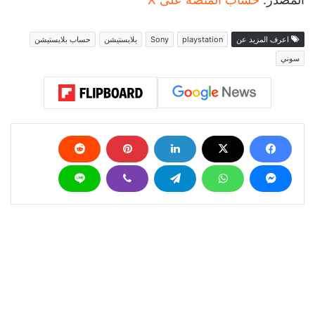
اعرف المزيد عن
playstation
Sony
بلايستيشن
حساب بلايستيشن
سوني