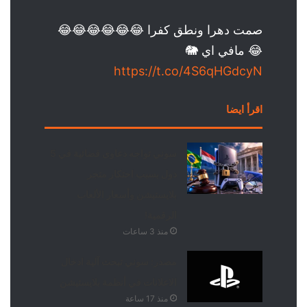
صمت دهرا ونطق كفرا 😂😂😂😂😂😂
😂 مافي اي 🐘
https://t.co/4S6qHGdcyN
اقرأ ايضا
سوني تواجه دعاوى قضائية في 5
دول بسبب احتكار متجر
بلايستيشن وأسعار الألعاب
الرقمية!
منذ 3 ساعات
مصدر: سوني تبحث آلية ادخال
الاعلانات في أنظمة بلايستيشن
منذ 17 ساعة