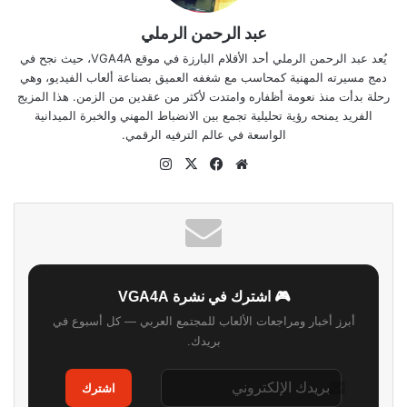
عبد الرحمن الرملي
يُعد عبد الرحمن الرملي أحد الأقلام البارزة في موقع VGA4A، حيث نجح في
دمج مسيرته المهنية كمحاسب مع شغفه العميق بصناعة ألعاب الفيديو، وهي
رحلة بدأت منذ نعومة أظفاره وامتدت لأكثر من عقدين من الزمن. هذا المزيج
الفريد يمنحه رؤية تحليلية تجمع بين الانضباط المهني والخبرة الميدانية
الواسعة في عالم الترفيه الرقمي.
موقع
‫X
فيسبوك
انستقرام
الويب
🎮 اشترك في نشرة VGA4A
أبرز أخبار ومراجعات الألعاب للمجتمع العربي — كل أسبوع في
بريدك.
اشترك