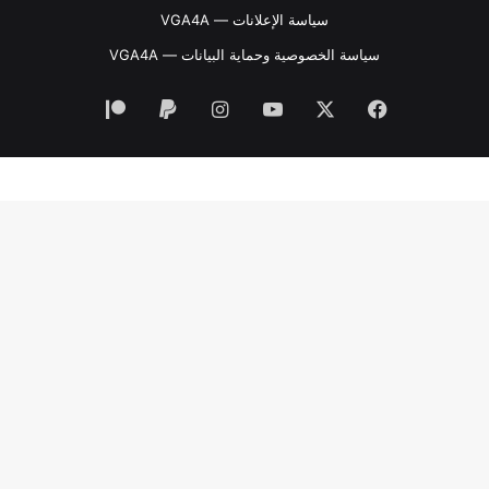
سياسة الإعلانات — VGA4A
سياسة الخصوصية وحماية البيانات — VGA4A
فيسبوك
‫X
‫YouTube
انستقرام
‫Patreon