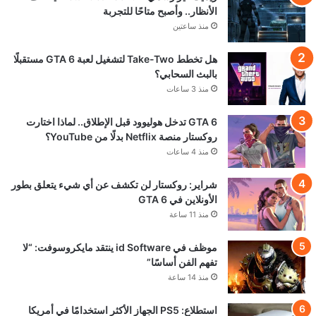
قد يعجبك ايضا
ريميك غير رسمي لـ Metal
Gear Solid يخطف
الأنظار.. وأصبح متاحًا
للتجربة
منذ ساعتين
هل تخطط Take-Two
لتشغيل لعبة GTA 6
مستقبلًا بالبث السحابي؟
منذ 3 ساعات
GTA 6 تدخل هوليوود قبل
الإطلاق.. لماذا اختارت
روكستار منصة Netflix بدلًا
من YouTube؟
منذ 4 ساعات
شراير: روكستار لن تكشف