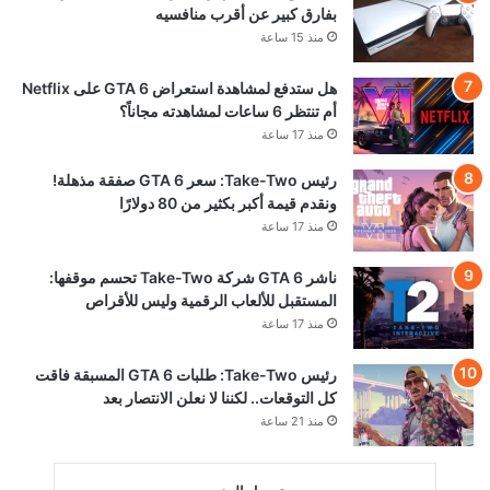
عن أي شيء يتعلق بطور
الأونلاين في GTA 6
منذ 11 ساعة
موظف في id Software
ينتقد مايكروسوفت: “لا
تفهم الفن أساسًا”
منذ 14 ساعة
استطلاع: PS5 الجهاز الأكثر
استخدامًا في أمريكا بفارق
كبير عن أقرب منافسيه
منذ 15 ساعة
هل ستدفع لمشاهدة
استعراض GTA 6 على
Netflix أم تنتظر 6 ساعات
لمشاهدته مجاناً؟
منذ 17 ساعة
رئيس Take-Two: سعر
GTA 6 صفقة مذهلة!
ونقدم قيمة أكبر بكثير من