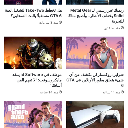
ريميك غير رسمي لـ Metal Gear
هل تخطط Take-Two لتشغيل لعبة
Solid يخطف الأنظار.. وأصبح متاحًا
GTA 6 مستقبلًا بالبث السحابي؟
للتجربة
منذ 3 ساعات
منذ ساعتين
شراير: روكستار لن تكشف عن أي
موظف في id Software ينتقد
شيء يتعلق بطور الأونلاين في GTA
مايكروسوفت: “لا تفهم الفن
6
أساسًا”
منذ 11 ساعة
منذ 14 ساعة