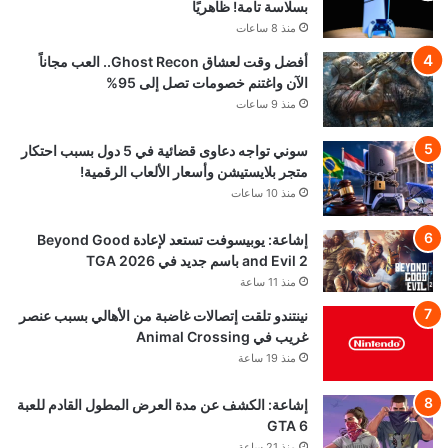
بسلاسة تامة! ظاهريًا
منذ 8 ساعات
أفضل وقت لعشاق Ghost Recon.. العب مجاناً
الآن واغتنم خصومات تصل إلى 95%
منذ 9 ساعات
سوني تواجه دعاوى قضائية في 5 دول بسبب احتكار
متجر بلايستيشن وأسعار الألعاب الرقمية!
منذ 10 ساعات
إشاعة: يوبيسوفت تستعد لإعادة Beyond Good
and Evil 2 باسم جديد في TGA 2026
منذ 11 ساعة
نينتندو تلقت إتصالات غاضبة من الأهالي بسبب عنصر
غريب في Animal Crossing
منذ 19 ساعة
إشاعة: الكشف عن مدة العرض المطول القادم للعبة
GTA 6
منذ 21 ساعة