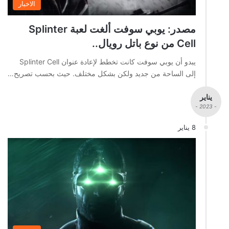
الاخبار
مصدر: يوبي سوفت ألغت لعبة Splinter
Cell من نوع باتل رويال..
يبدو أن يوبي سوفت كانت تخطط لإعادة عنوان Splinter Cell
إلى الساحة من جديد ولكن بشكل مختلف. حيث بحسب تصريح…
يناير
- 2023 -
8 يناير