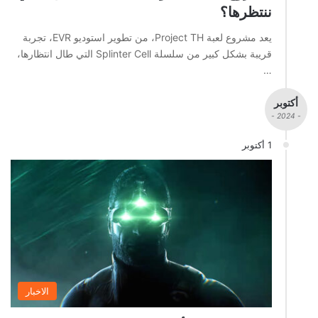
ننتظرها؟
يعد مشروع لعبة Project TH، من تطوير استوديو EVR، تجربة
قريبة بشكل كبير من سلسلة Splinter Cell التي طال انتظارها،
…
أكتوبر
- 2024 -
1 أكتوبر
الاخبار