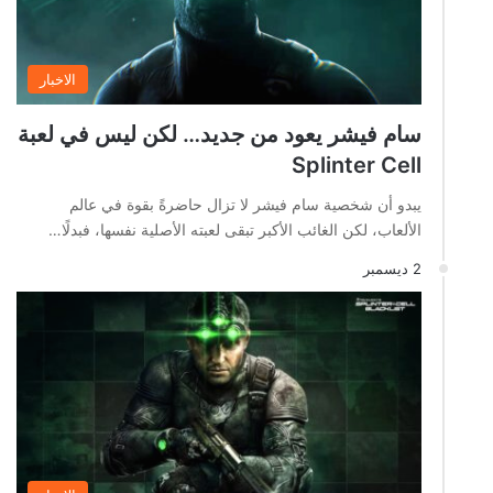
الاخبار
سام فيشر يعود من جديد… لكن ليس في لعبة
Splinter Cell
يبدو أن شخصية سام فيشر لا تزال حاضرةً بقوة في عالم
الألعاب، لكن الغائب الأكبر تبقى لعبته الأصلية نفسها، فبدلًا…
2 ديسمبر