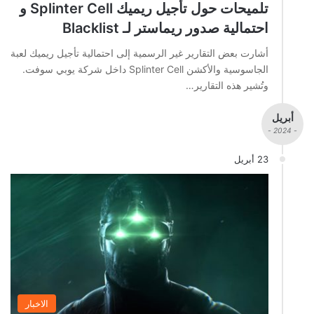
تلميحات حول تأجيل ريميك Splinter Cell و
احتمالية صدور ريماستر لـ Blacklist
أشارت بعض التقارير غير الرسمية إلى احتمالية تأجيل ريميك لعبة
الجاسوسية والأكشن Splinter Cell داخل شركة يوبي سوفت.
وتُشير هذه التقارير…
أبريل
- 2024 -
23 أبريل
الاخبار