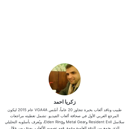
زكريا احمد
طبيب وناقد ألعاب بخبرة تتجاوز 20 عاماً، أسّس VGA4A عام 2015 ليكون
المرجع العربي الأول في صحافة ألعاب الفيديو. تشمل تغطيته مراجعات
سلاسل Resident Evil وMetal Gear وElden Ring، ويُعرف بأسلوبه التحليلي
الذي يجمع بين الدقة العلمية وعمق فهم تصميم الألعاب. يهدف من خلال