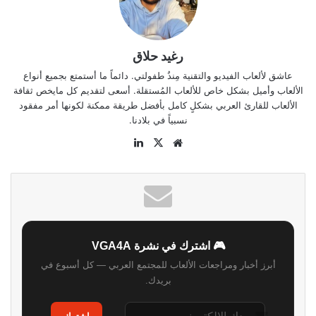
رغيد حلاق
عاشق لألعاب الفيديو والتقنية مِنذُ طفولتي. دائماً ما أستمتع بجميع أنواع
الألعاب وأميل بشكل خاص للألعاب المُستقلة. أسعى لتقديم كل مايخص ثقافة
الألعاب للقارئ العربي بشكلٍ كامل بأفضل طريقة ممكنة لكونها أمر مفقود
نسبياً في بلادنا.
موقع
‫X
لينكدإن
الويب
🎮 اشترك في نشرة VGA4A
أبرز أخبار ومراجعات الألعاب للمجتمع العربي — كل أسبوع في
بريدك.