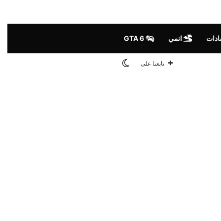
ادات
انمي
GTA 6
الوضع المظلم
تابعنا على