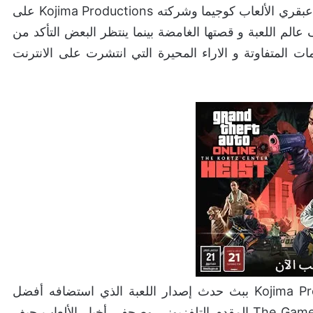
من إنتاج عبقري الألعاب كوجيما وشركته Kojima Productions على
شاف عالم اللعبة و قصتها الغامضة بينما ينتظر البعض التأكد من
مات المتفاوتة و الاراء المحيرة التي انتشرت على الانترنت
واحتفالاً بإطلاق هذه اللعبة، قامت شركة Kojima Productions ببث حدث إصدار اللعبة الذي استضافه أفضل
صديق لكوجيما على الشاشة ومضيف حفل The Game Awards المقدم التلفزيوني وصحفي أخبار الألعاب جيف