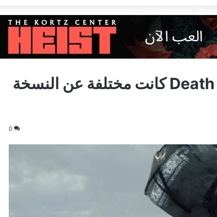
النسخة الاولية من Death Stranding كانت مختلفة عن النسخة
0