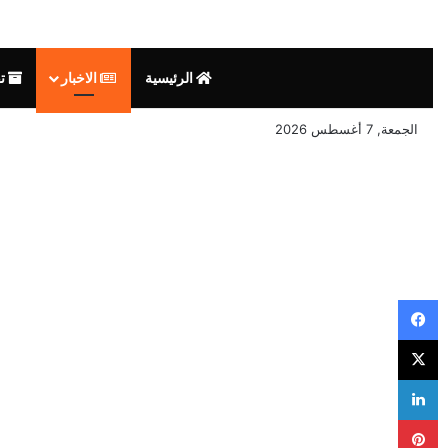
الرئيسية
الاخبار
تق
الجمعة, 7 أغسطس 2026
فيسبوك
‫X
لينكدإن
بينتيريست