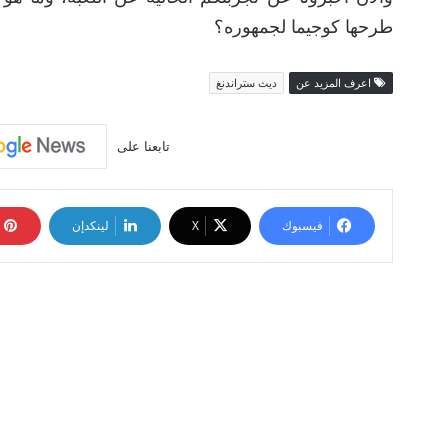
طرحها كوجيما لجمهوره؟
اعرف المزيد عن
ديث ستراندنغ
تابعنا على
فيسبوك
‫X
لينكدإن