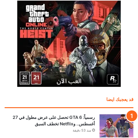
قد يعجبك ايضا
رسمياً: GTA 6 تحصل على عرض مطول في 27
أغسطس.. وNetflix تخطف السبق
منذ 53 دقيقة