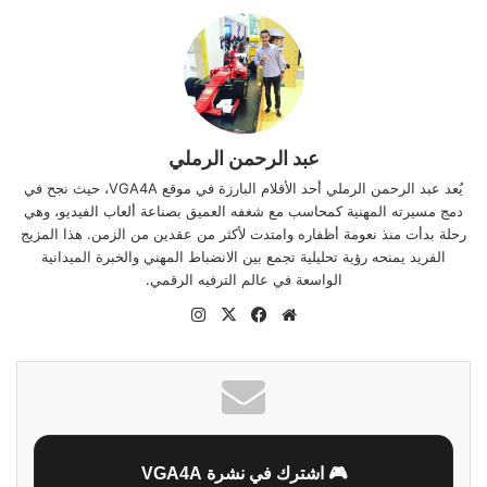
عبد الرحمن الرملي
يُعد عبد الرحمن الرملي أحد الأقلام البارزة في موقع VGA4A، حيث نجح في
دمج مسيرته المهنية كمحاسب مع شغفه العميق بصناعة ألعاب الفيديو، وهي
رحلة بدأت منذ نعومة أظفاره وامتدت لأكثر من عقدين من الزمن. هذا المزيج
الفريد يمنحه رؤية تحليلية تجمع بين الانضباط المهني والخبرة الميدانية
الواسعة في عالم الترفيه الرقمي.
موقع
‫X
فيسبوك
انستقرام
الويب
🎮 اشترك في نشرة VGA4A