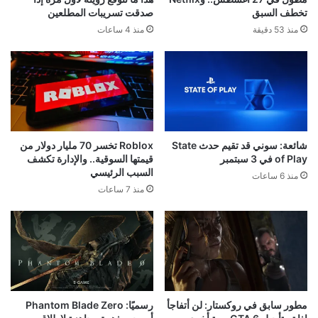
تخطف السبق
صدقت تسريبات المطلعين
منذ 53 دقيقة
منذ 4 ساعات
شائعة: سوني قد تقيم حدث State
Roblox تخسر 70 مليار دولار من
of Play في 3 سبتمبر
قيمتها السوقية.. والإدارة تكشف
السبب الرئيسي
منذ 6 ساعات
منذ 7 ساعات
مطور سابق في روكستار: لن أتفاجأ
رسميًا: Phantom Blade Zero