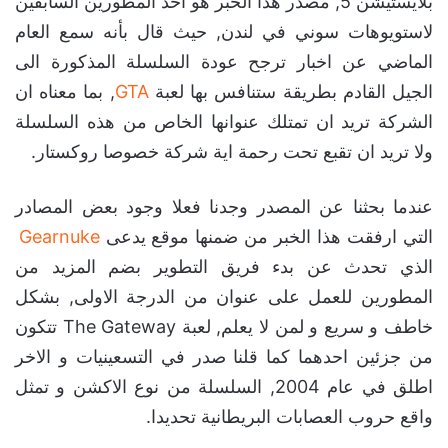
بلايستيشن 5, مصدر هذا الخبر هو احد المطورين السابقين
لاستويوهات سوني في لندن, حيث قال بأنه سمع العام
الماضي عن اخبار ترجح عودة السلسلة المذكورة الى
الجيل القادم بطريقة ستنافس بها لعبة
GTA
, بما معناه ان
الشركة تريد ان تمتلك عنوانها الخاص من هذه السلسلة
ولا تريد ان تقبع تحت رحمة اية شركة خصوصا روكستار.
عندما بحثنا عن المصدر وجدنا فعلا وجود بعض المصادر
التي ارفقت هذا الخبر من ضمنها موقع يدعى
Gearnuke
الذي تحدث عن بدء فريق التطوير بضم المزيد من
المطورين للعمل على عنوان من الدرجة الاولى, بشكل
خاطف و سريع و لمن لا يعلم, لعبة The Gateway تتكون
من جزئين احدهما كما قلنا صدر في التسعينيات و الاخر
اطلق في عام 2004, السلسلة من نوع الاكشن و تمثل
واقع حروب العصابات البريطانية تحديدا.