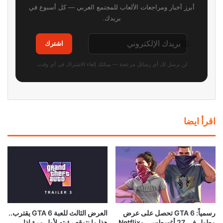
أبرز أخبار ومراجعات الألعاب للمجتمع العربي — كل أسبوع في
بريدك.
اشترك
لن نرسل لك أي رسائل مزعجة — يمكنك إلغاء الاشتراك في أي وقت.
اقرأ ايضا
رسمياً: GTA 6 تحصل على عرض
العرض الثالث للعبة GTA 6 يقترب..
مطول في 27 أغسطس.. وNetflix
هذا ما نتوقع رؤيته لأول مرة إذا