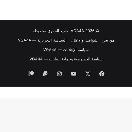
© VGA4A 2026, جميع الحقوق محفوظة
من نحن
للتواصل والاعلان
السياسة التحريرية — VGA4A
سياسة الإعلانات — VGA4A
سياسة الخصوصية وحماية البيانات — VGA4A
فيسبوك
‫X
‫YouTube
انستقرام
‫Patreon