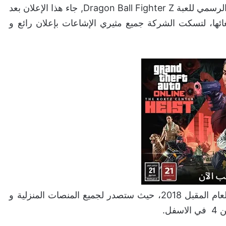
أعلنت شركة بانداي نامكو منذ قليل عن موعد الصدور الرسمي للعبة Dragon Ball Fighter Z, جاء هذا الإعلان بعد
ئها، لتسكت الشركة جميع مثيري الإشاعات بإعلان رائع و
موعد صدور اللعبة و هو الموافق لتاريخ 26 يناير من العام المقبل 2018، حيث ستصدر لجميع المنصات المنزلية و
ل.