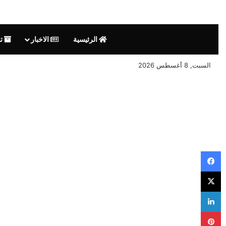
الرئيسية
الاخبار
تق
السبت, 8 أغسطس 2026
فيسبوك
‫X
لينكدإن
بينتيريست