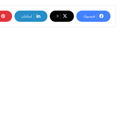
فيسبوك
‫X
لينكدإن