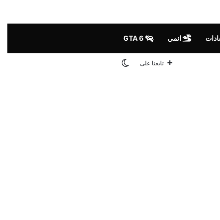
ادات
انمي
GTA 6
الوضع المظلم
تابعنا على