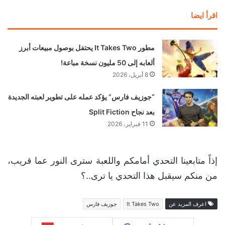
اقرأ ايضا
مطور It Takes Two يحتفل بوصول مبيعات أبرز
ألعابه إلى 50 مليون نسخة مباعة!
8 أبريل، 2026
“جوزيف فارس” يؤكد عمله على تطوير لعبته الجديدة
بعد نجاح Split Fiction
11 فبراير، 2026
إذاً متابعينا التحدي أمامكم واللعبة سترى النور عما قريب،
من منكم سيقبل هذا التحدي يا ترى..؟
اعرف المزيد عن
It Takes Two
جوزيف فارس