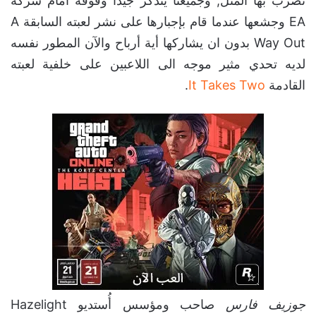
نضرب بها المثل, وجميعنا يتذكر جيداً وقوفه أمام شركة
EA وجشعها عندما قام بإجبارها على نشر لعبته السابقة A
Way Out بدون ان يشاركها أية أرباح والآن المطور نفسه
لديه تحدي مثير موجه الى اللاعبين على خلفية لعبته
القادمة
It Takes Two
.
جوزيف فارس
صاحب ومؤسس أُستديو Hazelight