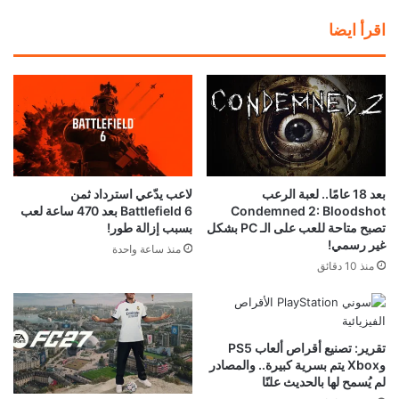
اقرأ ايضا
بعد 18 عامًا.. لعبة الرعب
لاعب يدّعي استرداد ثمن
Condemned 2: Bloodshot
Battlefield 6 بعد 470 ساعة لعب
تصبح متاحة للعب على الـ PC بشكل
بسبب إزالة طور!
غير رسمي!
منذ ساعة واحدة
منذ 10 دقائق
تقرير: تصنيع أقراص ألعاب PS5
وXbox يتم بسرية كبيرة.. والمصادر
لم يُسمح لها بالحديث علنًا