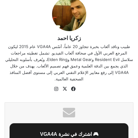
زكريا احمد
طبيب وناقد ألعاب بخبرة تتجاوز 20 عاماً، أسّس VGA4A عام 2015 ليكون
المرجع العربي الأول في صحافة ألعاب الفيديو. تشمل تغطيته مراجعات
سلاسل Resident Evil وMetal Gear وElden Ring، ويُعرف بأسلوبه التحليلي
الذي يجمع بين الدقة العلمية وعمق فهم تصميم الألعاب. يهدف من خلال
VGA4A إلى رفع معايير الإعلام التقني العربي إلى مستوى أفضل المنافذ
الصحفية العالمية.
‫X
فيسبوك
انستقرام
موقع
الويب
🎮 اشترك في نشرة VGA4A