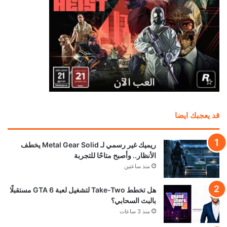
قد يعجبك ايضا
ريميك غير رسمي لـ Metal Gear Solid يخطف
الأنظار.. وأصبح متاحًا للتجربة
منذ ساعتين
هل تخطط Take-Two لتشغيل لعبة GTA 6 مستقبلًا
بالبث السحابي؟
منذ 3 ساعات