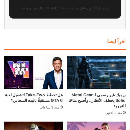
لن نرسل لك أي رسائل مزعجة — يمكنك إلغاء الاشتراك في أي وقت.
اقرأ ايضا
ريميك غير رسمي لـ Metal Gear
هل تخطط Take-Two لتشغيل لعبة
Solid يخطف الأنظار.. وأصبح متاحًا
GTA 6 مستقبلًا بالبث السحابي؟
للتجربة
منذ 3 ساعات
منذ ساعتين