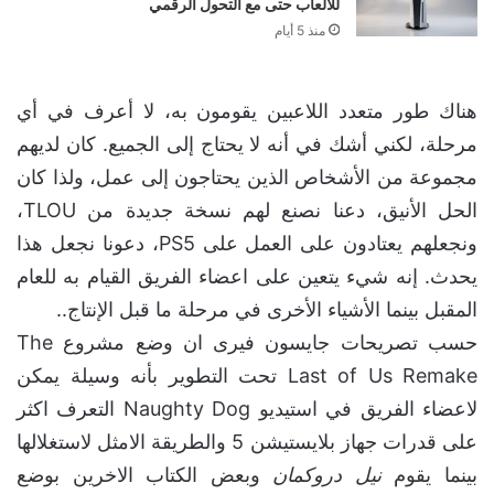
للألعاب حتى مع التحول الرقمي
منذ 5 أيام
هناك طور متعدد اللاعبين يقومون به، لا أعرف في أي
مرحلة، لكني أشك في أنه لا يحتاج إلى الجميع. كان لديهم
مجموعة من الأشخاص الذين يحتاجون إلى عمل، ولذا كان
الحل الأنيق، دعنا نصنع لهم نسخة جديدة من TLOU،
ونجعلهم يعتادون على العمل على PS5، دعونا نجعل هذا
يحدث. إنه شيء يتعين على اعضاء الفريق القيام به للعام
المقبل بينما الأشياء الأخرى في مرحلة ما قبل الإنتاج..
حسب تصريحات جايسون فيرى ان وضع مشروع The
Last of Us Remake تحت التطوير بأنه وسيلة يمكن
لاعضاء الفريق في استيديو Naughty Dog التعرف اكثر
على قدرات جهاز بلايستيشن 5 والطريقة الامثل لاستغلالها
بينما يقوم
نيل دروكمان
وبعض الكتاب الاخرين بوضع