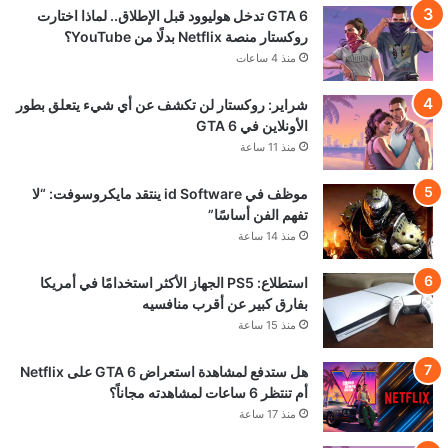
GTA 6 تدخل هوليوود قبل الإطلاق.. لماذا اختارت
روكستار منصة Netflix بدلًا من YouTube؟
منذ 4 ساعات
شراير: روكستار لن تكشف عن أي شيء يتعلق بطور
الأونلاين في GTA 6
منذ 11 ساعة
موظف في id Software ينتقد مايكروسوفت: “لا
تفهم الفن أساسًا”
منذ 14 ساعة
استطلاع: PS5 الجهاز الأكثر استخدامًا في أمريكا
بفارق كبير عن أقرب منافسيه
منذ 15 ساعة
هل ستدفع لمشاهدة استعراض GTA 6 على Netflix
أم تنتظر 6 ساعات لمشاهدته مجاناً؟
منذ 17 ساعة