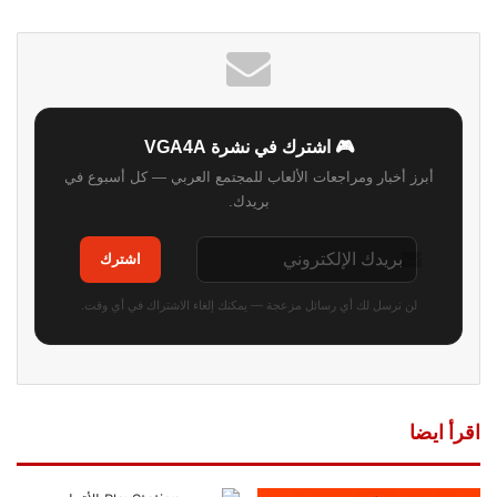
الويب
🎮 اشترك في نشرة VGA4A
أبرز أخبار ومراجعات الألعاب للمجتمع العربي — كل أسبوع في
بريدك.
اشترك
لن نرسل لك أي رسائل مزعجة — يمكنك إلغاء الاشتراك في أي وقت.
اقرأ ايضا