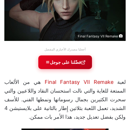
Final Fantasy VII Remake
أجعلنا مصدرك الأخباري المفضل
فضّلنا على جوجل
لعبة
Final Fantasy VII Remake
هي من الألعاب
الممتعة للغاية والتي نالت استحسان النقاد واللاعبين والتي
سحرت الكثيرين بجمال رسوماتها ونمطها الفني. للأسف
الشديد، تعمل اللعبة بثلاثين إِطار بالثانية على بلايستيشن 4
ولكن بفضل تعديل جديد، هذا الأمر بات ممكن.