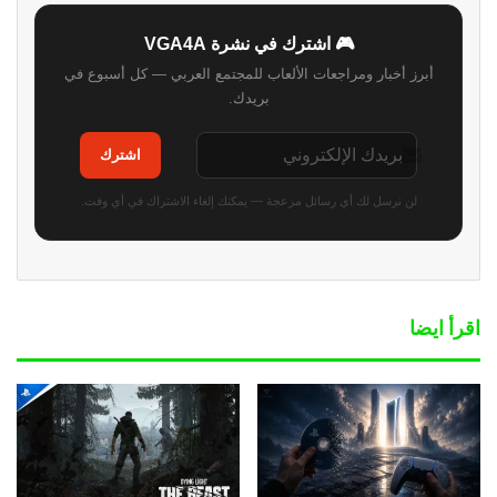
🎮 اشترك في نشرة VGA4A
أبرز أخبار ومراجعات الألعاب للمجتمع العربي — كل أسبوع في
بريدك.
اشترك
لن نرسل لك أي رسائل مزعجة — يمكنك إلغاء الاشتراك في أي وقت.
اقرأ ايضا