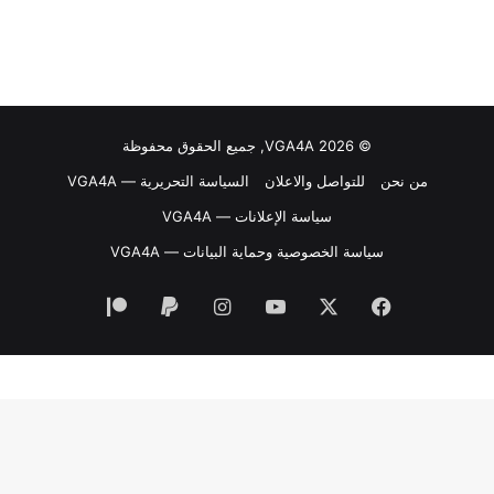
© VGA4A 2026, جميع الحقوق محفوظة
من نحن
للتواصل والاعلان
السياسة التحريرية — VGA4A
سياسة الإعلانات — VGA4A
سياسة الخصوصية وحماية البيانات — VGA4A
فيسبوك
‫X
‫YouTube
انستقرام
‫Patreon