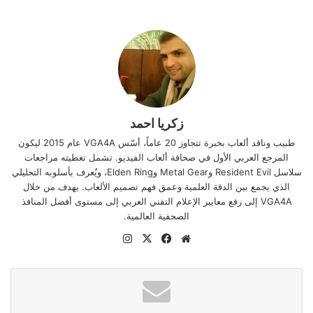
زكريا احمد
طبيب وناقد ألعاب بخبرة تتجاوز 20 عاماً، أسّس VGA4A عام 2015 ليكون
المرجع العربي الأول في صحافة ألعاب الفيديو. تشمل تغطيته مراجعات
سلاسل Resident Evil وMetal Gear وElden Ring، ويُعرف بأسلوبه التحليلي
الذي يجمع بين الدقة العلمية وعمق فهم تصميم الألعاب. يهدف من خلال
VGA4A إلى رفع معايير الإعلام التقني العربي إلى مستوى أفضل المنافذ
الصحفية العالمية.
موقع
‫X
فيسبوك
انستقرام
الويب