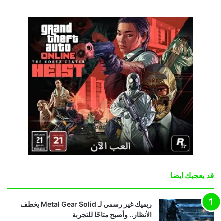
قد يعجبك ايضا
ريميك غير رسمي لـ Metal Gear Solid يخطف
الأنظار.. وأصبح متاحًا للتجربة