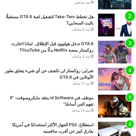
منذ ساعتين
هل تخطط Take-Two لتشغيل لعبة GTA 6 مستقبلًا
بالبث السحابي؟
منذ 3 ساعات
GTA 6 تدخل هوليوود قبل الإطلاق.. لماذا اختارت
روكستار منصة Netflix بدلًا من YouTube؟
منذ 4 ساعات
شراير: روكستار لن تكشف عن أي شيء يتعلق بطور
الأونلاين في GTA 6
منذ 11 ساعة
موظف في id Software ينتقد مايكروسوفت: “لا
تفهم الفن أساسًا”
منذ 14 ساعة
استطلاع: PS5 الجهاز الأكثر استخدامًا في أمريكا
بفارق كبير عن أقرب منافسيه